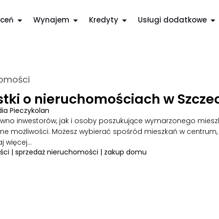
ceń
Wynajem
Kredyty
Usługi dodatkowe
homości
Inwestor Nieruchomości
tki o nieruchomościach w Szczec
Wacława Felczaka 11
71-417 Szczecin
dia Pieczykolan
91 489 00 54
równo inwestorów, jak i osoby poszukujące wymarzonego mies
bok@inwestor.com.pl
rodne możliwości. Możesz wybierać spośród mieszkań w centru
aj więcej…
ści
|
sprzedaż nieruchomości
|
zakup domu