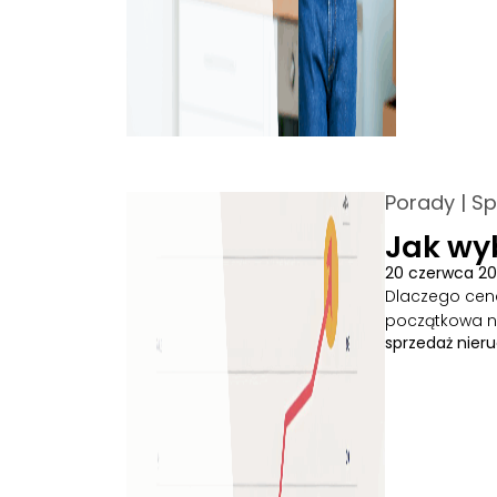
Porady
|
Sp
Jak wy
20 czerwca 2
Dlaczego cena
początkowa ni
sprzedaż nier