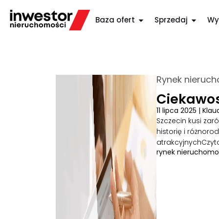
Baza ofert
Sprzedaj
Wy
Rynek nieruc
Ciekawos
11 lipca 2025
|
Klau
Szczecin kusi za
historię i różno
atrakcyjnych
Czyt
rynek nieruchomo