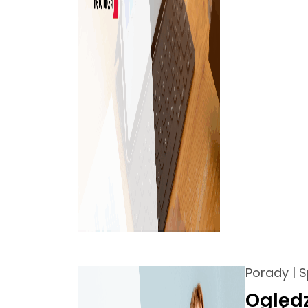
Porady
|
S
Oględz