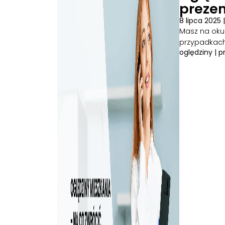
prezen
8 lipca 2025
Masz na oku 
przypadkach
oględziny
|
p