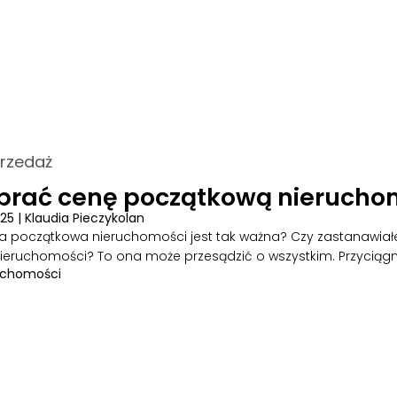
rzedaż
brać cenę początkową nierucho
025
|
Klaudia Pieczykolan
 początkowa nieruchomości jest tak ważna? Czy zastanawiałeś
eruchomości? To ona może przesądzić o wszystkim. Przyciągn
uchomości