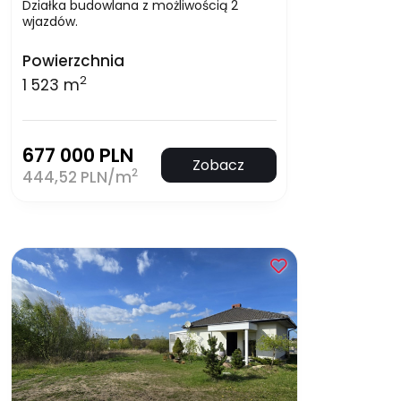
Działka budowlana z możliwością 2
wjazdów.
Powierzchnia
2
1 523 m
677 000 PLN
Zobacz
2
444,52 PLN/m