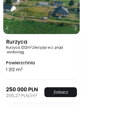
Rurzyca
Rurzyca 1212m
,Decyzja w.z. prąd
2
.wodociąg.
Powierzchnia
2
1 212 m
250 000 PLN
Zobacz
2
206,27 PLN/m