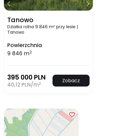
Tanowo
Działka rolna 9 846 m² przy lesie |
Tanowo
Powierzchnia
2
9 846 m
395 000 PLN
Zobacz
2
40,12 PLN/m