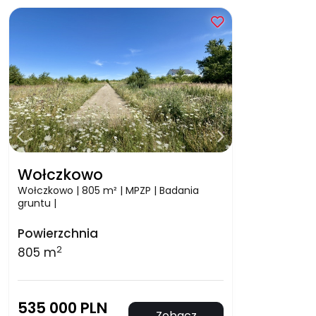
Wołczkowo
Wołczkowo | 805 m² | MPZP | Badania
gruntu |
Powierzchnia
2
805 m
535 000 PLN
Zobacz