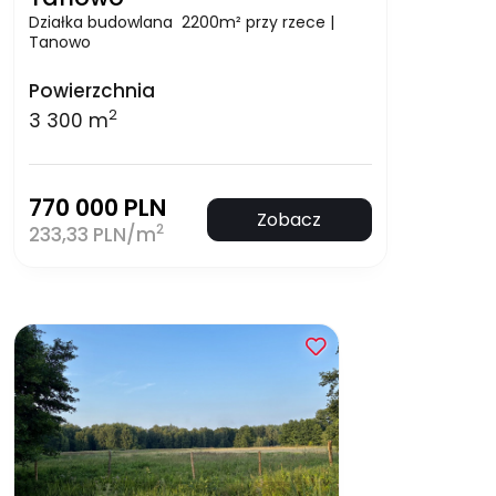
Działka budowlana 2200m² przy rzece |
Tanowo
Powierzchnia
2
3 300 m
770 000 PLN
Zobacz
2
233,33 PLN/m