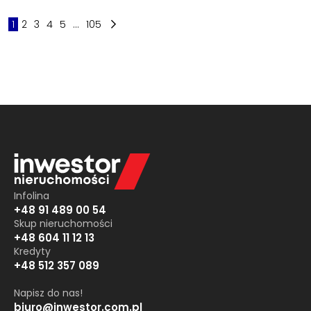
1
2
3
4
5
...
105
Infolina
+48 91 489 00 54
Skup nieruchomości
+48 604 11 12 13
Kredyty
+48 512 357 089
Napisz do nas!
biuro@inwestor.com.pl