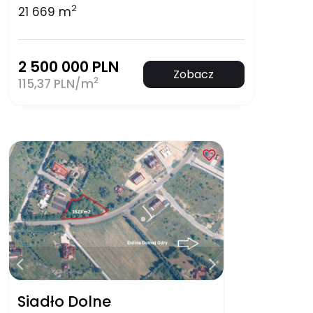
2
21 669 m
2 500 000 PLN
Zobacz
2
115,37 PLN/m
Siadło Dolne