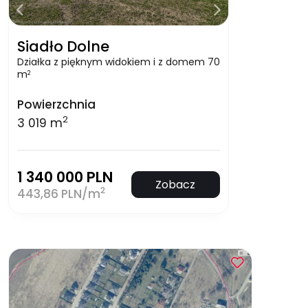
Siadło Dolne
Działka z pięknym widokiem i z domem 70
m
2
Powierzchnia
2
3 019 m
1 340 000 PLN
Zobacz
2
443,86 PLN/m