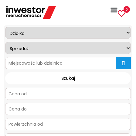
0
mapa