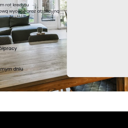
m rat kredytu
mową wycenę oraz atrakcyjną
ółpracy
samym dniu