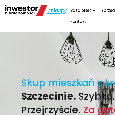
Baza ofert
Sprzed
Kontakt
Skup mieszkań z k
Szczecinie.
Szybko
Przejrzyście.
Za go