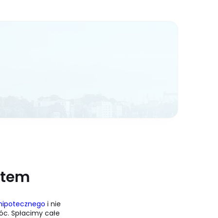
ytem
 hipotecznego
i nie
c. Spłacimy całe