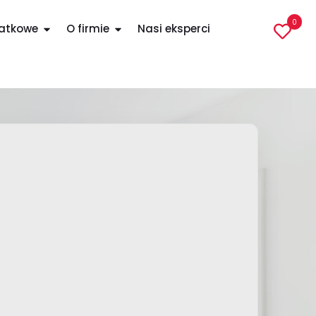
0
datkowe
O firmie
Nasi eksperci