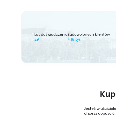
Lat doświadczenia
Zadowolonych klientów
29
+
18
tys.
Kup
Jesteś właścicie
chcesz dopuścić