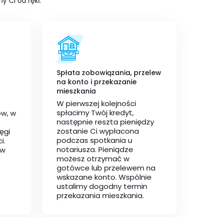
y Ci od ręki.
Spłata zobowiązania, przelew
na konto i przekazanie
mieszkania
W pierwszej kolejności
spłacimy Twój kredyt,
w, w
następnie reszta pieniędzy
zostanie Ci wypłacona
ęgi
podczas spotkania u
i.
notariusza. Pieniądze
 w
możesz otrzymać w
gotówce lub przelewem na
wskazane konto. Wspólnie
ustalimy dogodny termin
przekazania mieszkania.