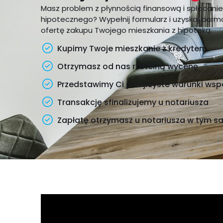
Masz problem z płynnością finansową i spłacanie
hipotecznego? Wypełnij formularz i uzyskaj dar
ofertę zakupu Twojego mieszkania z hipoteką.
Kupimy Twoje mieszkanie z kredytem
Otrzymasz od nas rzetelną wycenę
Przedstawimy Ci przejrzyste warunki wsp
Transakcję sfinalizujemy u notariusza
Zapłatę otrzymasz u notariusza w tym 