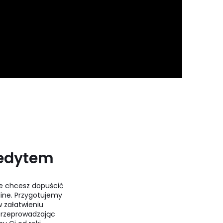
redytem
e chcesz dopuścić
line. Przygotujemy
 załatwieniu
 przeprowadzając