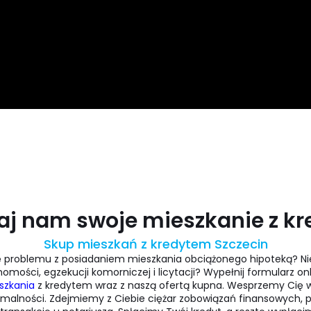
aj nam swoje mieszkanie z k
Skup mieszkań z kredytem Szczecin
ę problemu z posiadaniem mieszkania obciążonego hipoteką? Ni
homości, egzekucji komorniczej i licytacji? Wypełnij formularz on
szkania
z kredytem wraz z naszą ofertą kupna. Wesprzemy Cię w
rmalności. Zdejmiemy z Ciebie ciężar zobowiązań finansowych,