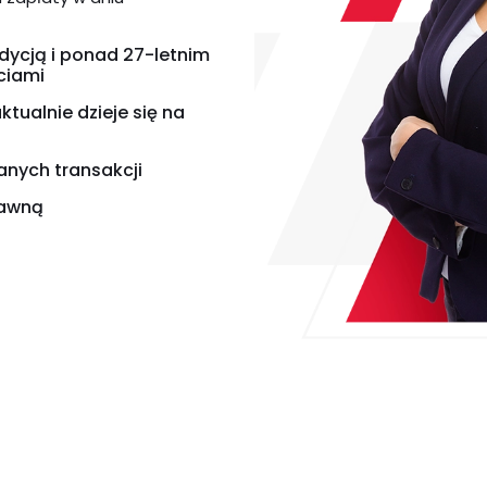
dycją i ponad 27-letnim
ciami
tualnie dzieje się na
nych transakcji
rawną