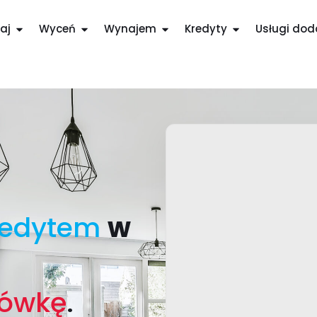
aj
Wyceń
Wynajem
Kredyty
Usługi do
redytem
w
.
tówkę
.