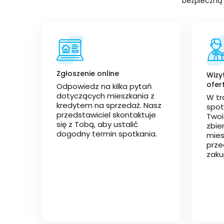
bezpieczną t
Zgłoszenie online
Wizy
ofer
Odpowiedz na kilka pytań
dotyczących mieszkania z
W tr
kredytem na sprzedaż. Nasz
spot
przedstawiciel skontaktuje
Twoi
się z Tobą, aby ustalić
zbie
dogodny termin spotkania.
mies
prze
zaku