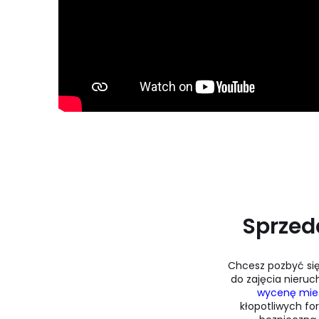
Sprzed
Chcesz pozbyć si
do zajęcia nieruc
wycenę mie
kłopotliwych fo