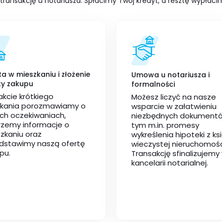
ransakcję u notariusza. Spłacimy Twój kredyt, a resztę wypłacim
ta w mieszkaniu i złożenie
Umowa u notariusza i
ty zakupu
formalności
akcie krótkiego
Możesz liczyć na nasze
kania porozmawiamy o
wsparcie w załatwieniu
ch oczekiwaniach,
niezbędnych dokumentó
rzemy informacje o
tym m.in. promesy
zkaniu oraz
wykreślenia hipoteki z ksi
dstawimy naszą ofertę
wieczystej nieruchomośc
pu.
Transakcję sfinalizujemy
kancelarii notarialnej.