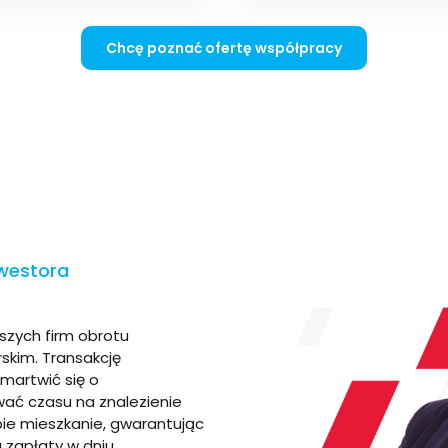
Chcę poznać ofertę współpracy
nwestora
szych firm obrotu
kim. Transakcję
martwić się o
ać czasu na znalezienie
ie mieszkanie, gwarantując
 zapłaty w dniu