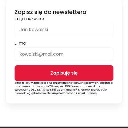
Zapisz się do newslettera
Imię i nazwisko
E-mail
Zapisuję się
Alternative:
Zgłaszający wyraża zgodę na przetwarzanie danych osobowych. Zgodnie z
przepisami ustawy z dnia 29 sierpnia 1997 roku o ochronie danych
osobowych / Dz.U.Nr. 133 poz. 883 ze zmianami/. Klientowi przysługuje
prawo do wglądu do swoich danych osobowych i ich aktualizacji.