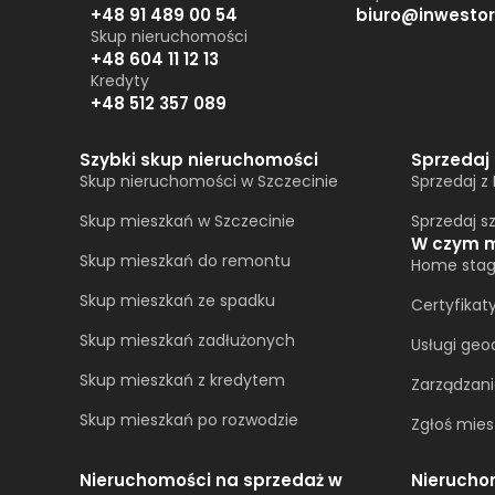
+48 91 489 00 54
biuro@inwestor
Skup nieruchomości
+48 604 11 12 13
Kredyty
+48 512 357 089
Szybki skup nieruchomości
Sprzedaj
Skup nieruchomości w Szczecinie
Sprzedaj z
Skup mieszkań w Szczecinie
Sprzedaj s
W czym 
Skup mieszkań do remontu
Home stag
Skup mieszkań ze spadku
Certyfikat
Skup mieszkań zadłużonych
Usługi geo
Skup mieszkań z kredytem
Zarządzan
Skup mieszkań po rozwodzie
Zgłoś mies
Nieruchomości na sprzedaż w
Nierucho