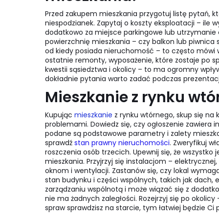
Przed zakupem mieszkania przygotuj listę pytań, kt
niespodzianek. Zapytaj o koszty eksploatacji – ile w
dodatkowo za miejsce parkingowe lub utrzymanie c
powierzchnię mieszkania – czy balkon lub piwnica s
od kiedy posiada nieruchomość – to często mówi wi
ostatnie remonty, wyposażenie, które zostaje po s
kwestii sąsiedztwa i okolicy – to ma ogromny wpływ
dokładnie pytania warto zadać podczas prezentacji
Mieszkanie z rynku wtó
Kupując
mieszkanie
z rynku wtórnego, skup się na 
problemami. Dowiedz się, czy ogłoszenie zawiera i
podane są podstawowe parametry i zalety mieszkan
sprawdź
stan prawny nieruchomości
. Zweryfikuj wł
roszczenia osób trzecich. Upewnij się, że wszystk
mieszkania. Przyjrzyj się instalacjom – elektryczn
oknom i wentylacji. Zastanów się, czy lokal wyma
stan budynku i części wspólnych, takich jak dach,
zarządzaniu wspólnotą i może wiązać się z dodatko
nie ma żadnych zaległości. Rozejrzyj się po okolic
spraw sprawdzisz na starcie, tym łatwiej będzie Ci