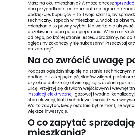
Masz na oku mieszkanie? A może chcesz
sprzedać
obu przypadkach ten moment ma ogromne znaczeni
podziękuje. Kupujący – to Twoja szansa, by sprawdzić
techniczny, zapach w mieszkaniu, widok za oknem.
mieszkanie to pewny wybór. Nie warto nic ukrywać.
oczekiwać osoba po drugiej stronie. W tym artykule
od tego, po której stronie jesteś. Zdradzimy, na c
oględziny zakończyły się sukcesem? Przeczytaj ar
prezentacji”.
Na co zwrócić uwagę p
Podczas oględzin skup się na stanie technicznym mi
podłogi – szukaj pęknięć, śladów wilgoci, pleśni 
czy okna dobrze się otwierają, są szczelne i gdzi
ulicę. Przyjrzyj się drzwiom wejściowym i wewnętr
instalacji elektrycznej
,
gazowej i wodno-kanalizacyjn
stan elewacji, klatki schodowej i sąsiedztwa wpływa 
Warto zapytać, kiedy ostatnio był remont, ile wyn
większe inwestycje.
O co zapytać sprzedaj
mieszkania?