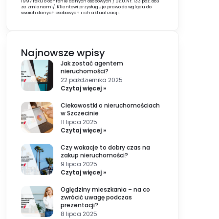
1997 roku o ochronie danych osobowych / Dz.U.Nr. 133 poz. 883
ze zmianami/. Klientowi przysługuje prawo do wglądu do
swoich danych osobowych i ich aktualizacji.
Najnowsze wpisy
Jak zostać agentem
nieruchomości?
22 października 2025
Czytaj więcej »
Ciekawostki o nieruchomościach
w Szczecinie
11 lipca 2025
Czytaj więcej »
Czy wakacje to dobry czas na
zakup nieruchomości?
9 lipca 2025
e
Czytaj więcej »
Oględziny mieszkania – na co
zwrócić uwagę podczas
prezentacji?
8 lipca 2025