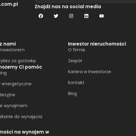
.com.pl
Alternative:
Znajdź nas na social media
 z nami
Inwestor nieruchomości
 Inwestorem
O firmie
zybko za gotówkę
Zespół
możemy Ci pomóc
Kariera w Inwestorze
ing
Kontakt
y energetyczne
Blog
dezyjne
ie wynajmem
zkanie do wynajęcia
mości na wynajem w