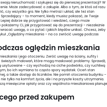
swoją nieruchomość i szykujesz się do pierwszej prezentacji? W
e. Może zadecydować o zakupie. Albo o tym, że ktoś od razu
, czy wszystko gra. Nie tylko metraż i układ, ale też stan
 Sprzedający – to moment, kiedy musisz pokazać, że Twoje
 Lepiej dobrze się przygotować i wiedzieć, czego może
 pokażemy Ci, jak przygotować się do prezentacji – niezależnie
o zwracać uwagę, o co pytać i jakich błędów unikać. Chcesz, żeby
tykuł „Oględziny mieszkania – na co zwrócić uwagę podczas
odczas oględzin mieszkania
eszkania i jego otoczeniu. Zwróć uwagę na ściany, sufity i
oraz świeżych malowań, które mogą maskować problemy. Sprawdź,
e są usytuowane – czy wychodzą na ciche podwórko, czy ruchliwą
znym, bo ich wymiana to często spory wydatek. Oceń stan
ej, a także dostęp do liczników. Nie pomiń otoczenia budynku –
nie tylko na komfort życia, ale i na przyszłe koszty utrzymania.
oszą miesięczne opłaty oraz czy wspólnota mieszkaniowa planuj
ącego przed zakupem