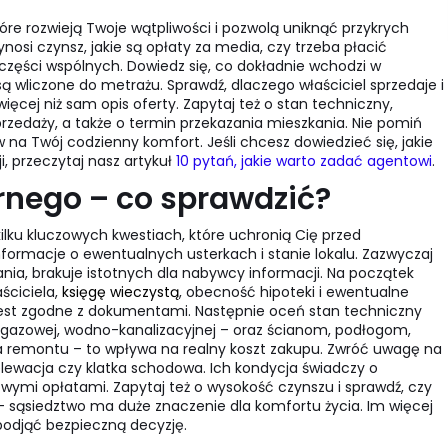
óre rozwieją Twoje wątpliwości i pozwolą uniknąć przykrych
ynosi czynsz, jakie są opłaty za media, czy trzeba płacić
zęści wspólnych. Dowiedz się, co dokładnie wchodzi w
ą wliczone do metrażu. Sprawdź, dlaczego właściciel sprzedaje i
ęcej niż sam opis oferty. Zapytaj też o stan techniczny,
przedaży, a także o termin przekazania mieszkania. Nie pomiń
 na Twój codzienny komfort. Jeśli chcesz dowiedzieć się, jakie
, przeczytaj nasz artykuł
10 pytań, jakie warto zadać agentowi
.
rnego – co sprawdzić?
kilku kluczowych kwestiach, które uchronią Cię przed
nformacje o ewentualnych usterkach i stanie lokalu. Zazwyczaj
ia, brakuje istotnych dla nabywcy informacji. Na początek
aściciela,
księgę wieczystą
, obecność hipoteki i ewentualne
o jest zgodne z dokumentami. Następnie oceń stan techniczny
ej, gazowej, wodno-kanalizacyjnej – oraz ścianom, podłogom,
ga remontu – to wpływa na realny koszt zakupu. Zwróć uwagę na
 elewacja czy klatka schodowa. Ich kondycja świadczy o
wymi opłatami. Zapytaj też o wysokość czynszu i sprawdź, czy
y – sąsiedztwo ma duże znaczenie dla komfortu życia. Im więcej
 podjąć bezpieczną decyzję.