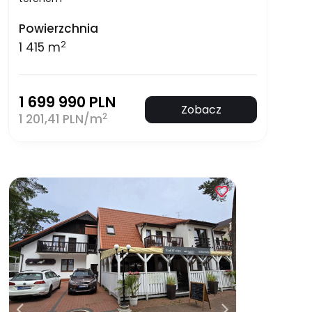
Powierzchnia
2
1 415 m
1 699 990 PLN
Zobacz
2
1 201,41 PLN/m