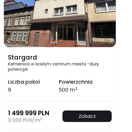
Stargard
Kamienica w ścisłym centrum miasta -duży
potencjał
Liczba pokoi
Powierzchnia
2
9
500 m
1 499 999 PLN
Zobacz
2
3 000 PLN/m