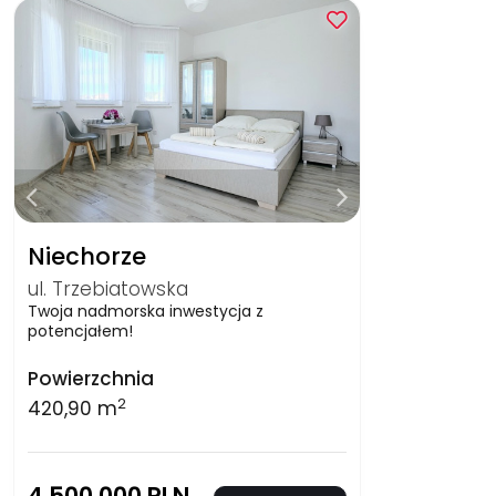
Niechorze
ul. Trzebiatowska
Twoja nadmorska inwestycja z
potencjałem!
Powierzchnia
2
420,90 m
4 500 000 PLN