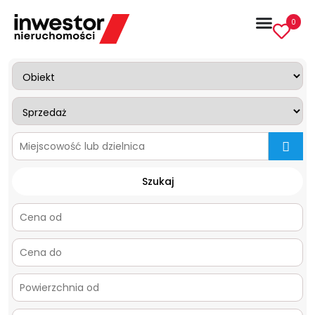
0
mapa