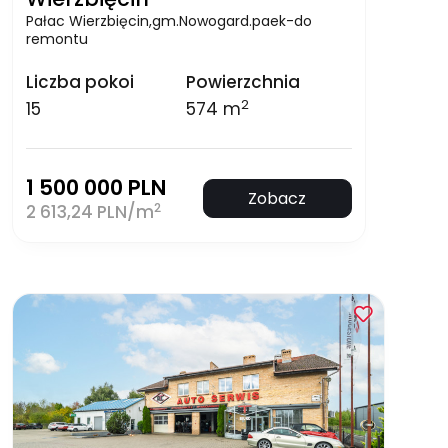
Pałac Wierzbięcin,gm.Nowogard.paek-do
remontu
Liczba pokoi
Powierzchnia
2
15
574 m
1 500 000 PLN
Zobacz
2
2 613,24 PLN/m