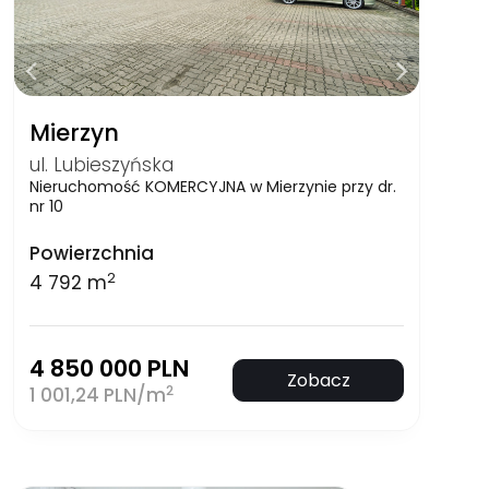
Mierzyn
ul. Lubieszyńska
Nieruchomość KOMERCYJNA w Mierzynie przy dr.
nr 10
Powierzchnia
2
4 792 m
4 850 000 PLN
Zobacz
2
1 001,24 PLN/m