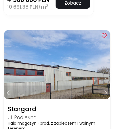
Zobacz
2
10 691,38 PLN/m
Stargard
ul. Podleśna
Hala magazyn.-prod. z zapleczem i wolnym
terenem