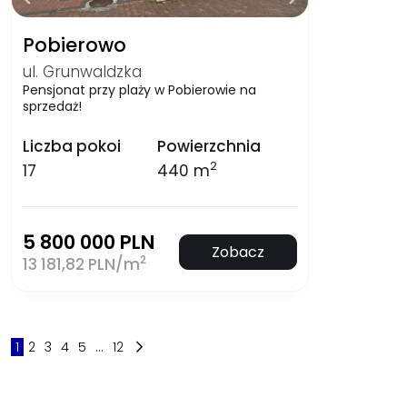
Pobierowo
ul. Grunwaldzka
Pensjonat przy plaży w Pobierowie na
sprzedaż!
Liczba pokoi
Powierzchnia
2
17
440 m
5 800 000 PLN
Zobacz
2
13 181,82 PLN/m
1
2
3
4
5
...
12