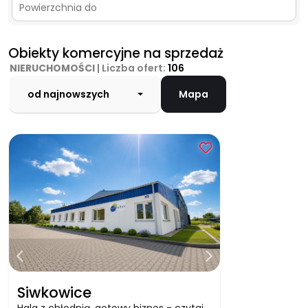
Obiekty komercyjne na sprzedaż
NIERUCHOMOŚCI
| Liczba ofert:
106
od najnowszych
Mapa
Siwkowice
Hala z chłodnią, gotowy biznes - czytaj