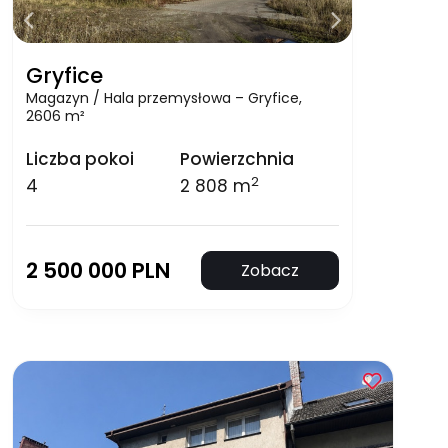
Gryfice
Magazyn / Hala przemysłowa – Gryfice,
2606 m²
Liczba pokoi
Powierzchnia
2
4
2 808 m
2 500 000 PLN
Zobacz