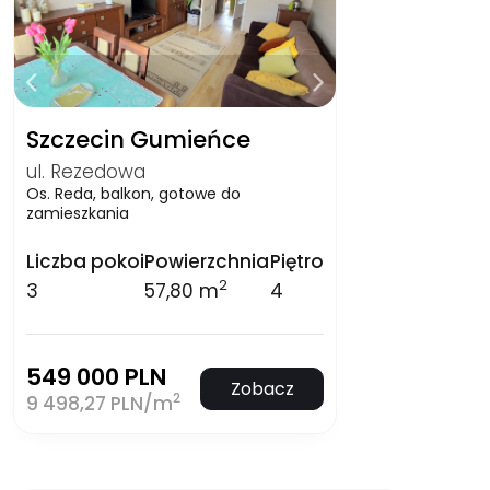
Szczecin Gumieńce
ul. Rezedowa
Os. Reda, balkon, gotowe do
zamieszkania
Liczba pokoi
Powierzchnia
Piętro
2
3
57,80 m
4
549 000 PLN
Zobacz
2
9 498,27 PLN/m