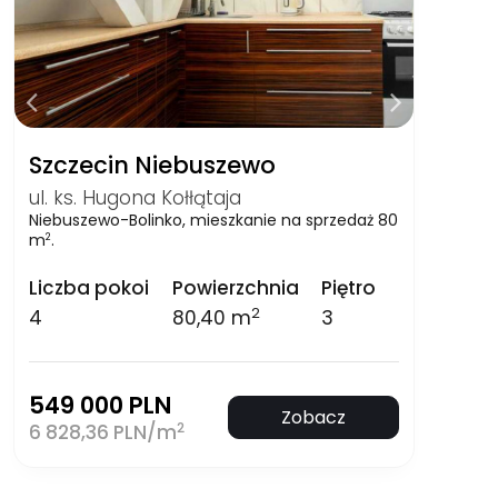
Szczecin Niebuszewo
ul. ks. Hugona Kołłątaja
Niebuszewo-Bolinko, mieszkanie na sprzedaż 80
m
.
2
Liczba pokoi
Powierzchnia
Piętro
2
4
80,40 m
3
549 000 PLN
Zobacz
2
6 828,36 PLN/m