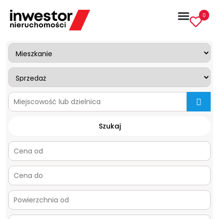
0
mapa