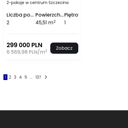
2-pokoje w centrum Szczecina
Liczba pokoi
Powierzchnia
Piętro
2
2
45,51 m
1
299 000 PLN
Zobacz
2
6 569,98 PLN/m
1
2
3
4
5
...
137