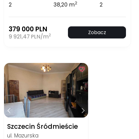
2
2
38,20 m
2
379 000 PLN
Zobacz
2
9 921,47 PLN/m
Szczecin Śródmieście
ul. Mazurska