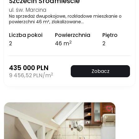
Szczecin Śródmieście
ul. św. Marcina
Na sprzedaż dwupokojowe, rozkładowe mieszkanie o
powierzchni 46 m², zlokalizowane…
Liczba pokoi
Powierzchnia
Piętro
2
2
46 m
2
435 000 PLN
Zobacz
2
9 456,52 PLN/m