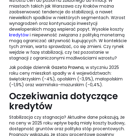
wzrostu cen do poziomu zbliżonego do inflacji. W
miastach takich jak Warszawa czy Kraków można
zaobserwować tendencje do stabilizacji, a nawet
niewielkich spadków w niektórych segmentach. Wzrost
wynagrodzeń oraz kontynuacja inwestycji
deweloperskich mogą wspierać popyt. Wysokie koszty
kredytów
i niepewność związana z polityką monetarną
mogą ograniczać aktywność kupujących. W kontekście
tych zmian, warto sprawdzać, co się zmieni. Czy rynek
wejdzie w fazę stabilizacji, czy też pozostanie w
stagnacji z ograniczonymi możliwościami wzrostu?
Jak podaje dziennik
Gazeta Prawn
a
, w styczniu 2025
roku ceny mieszkań spadły w 4 województwach:
świętokrzyskim (-4%), opolskim (-3,9%), małopolskim
(-1,9%) oraz warmińsko-mazurskim (-0,4%).
Oczekiwania dotyczące
kredytów
Stabilizacja czy stagnacja? Aktualne dane pokazują, że
na ceny w 2025 roku wpływ będą miały koszty budowy,
dostępność gruntów oraz polityka stóp procentowych.
Prognozy wskazują, że stopy procentowe powinny