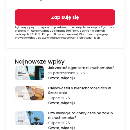
Zapisuję się
Alternative:
Zgłaszający wyraża zgodę na przetwarzanie danych osobowych. Zgodnie z
przepisami ustawy z dnia 29 sierpnia 1997 roku o ochronie danych
osobowych / Dz.U.Nr. 133 poz. 883 ze zmianami/. Klientowi przysługuje
prawo do wglądu do swoich danych osobowych i ich aktualizacji.
Najnowsze wpisy
Jak zostać agentem nieruchomości?
22 października 2025
Czytaj więcej »
Ciekawostki o nieruchomościach w
Szczecinie
11 lipca 2025
Czytaj więcej »
Czy wakacje to dobry czas na zakup
nieruchomości?
9 lipca 2025
Czytaj więcej »