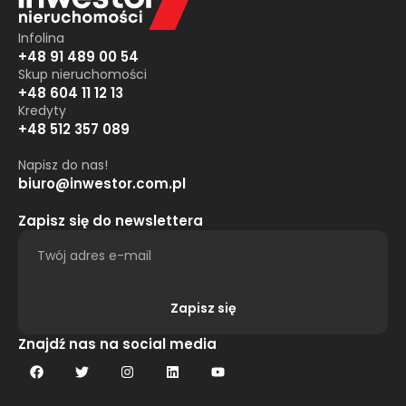
Infolina
+48 91 489 00 54
Skup nieruchomości
+48 604 11 12 13
Kredyty
+48 512 357 089
Napisz do nas!
biuro@inwestor.com.pl
Zapisz się do newslettera
Zapisz się
Alternative:
Znajdź nas na social media