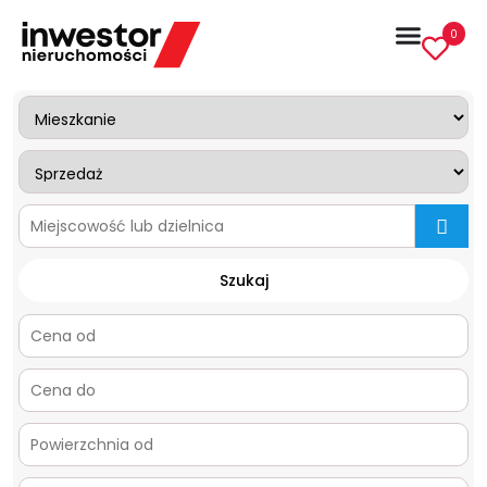
0
mapa