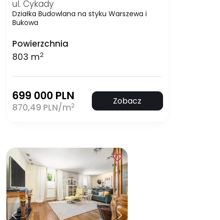
ul. Cykady
Działka Budowlana na styku Warszewa i
Bukowa
Powierzchnia
2
803 m
699 000 PLN
Zobacz
2
870,49 PLN/m