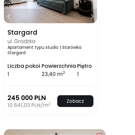
Stargard
ul. Grodzka
Apartament typu studio | Starówka
Stargard
Liczba pokoi
Powierzchnia
Piętro
2
1
23,40 m
1
245 000 PLN
Zobacz
2
10 641,03 PLN/m