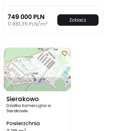
749 000 PLN
Zobacz
2
11 881,35 PLN/m
Sierakowo
Działka Komercyjna w
Sierakowie
Powierzchnia
2