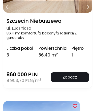
Szczecin Niebuszewo
ul. Łucznicza
86,4 m² komfortu/2 balkony/2 łazienki/2
garderoby
Liczba pokoi
Powierzchnia
Piętro
2
3
86,40 m
1
860 000 PLN
Zobacz
2
9 953,70 PLN/m