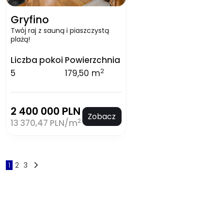
Gryfino
Twój raj z sauną i piaszczystą
plażą!
Liczba pokoi
Powierzchnia
2
5
179,50 m
2 400 000 PLN
Zobacz
2
13 370,47 PLN/m
1
2
3