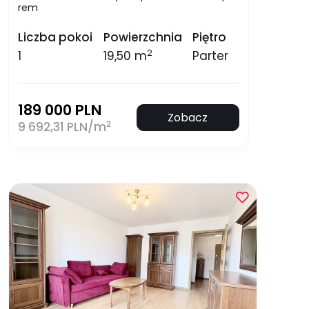
rem
Liczba pokoi
Powierzchnia
Piętro
2
1
19,50 m
Parter
189 000 PLN
Zobacz
2
9 692,31 PLN/m