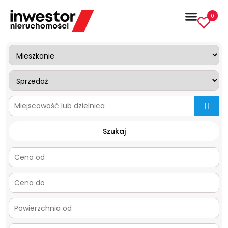
0
mapa