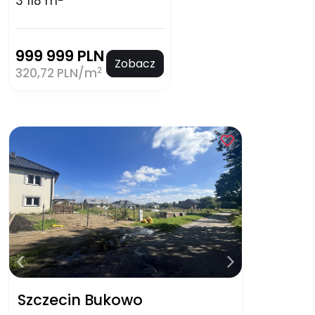
3 118 m
999 999 PLN
Zobacz
2
320,72 PLN/m
Szczecin Bukowo