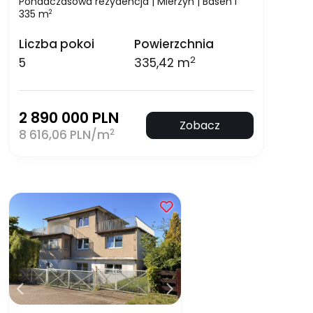
Ponadczasowa rezydencja | Mierzyn | Basen I
335 m
2
Liczba pokoi
Powierzchnia
2
5
335,42 m
2 890 000 PLN
Zobacz
2
8 616,06 PLN/m