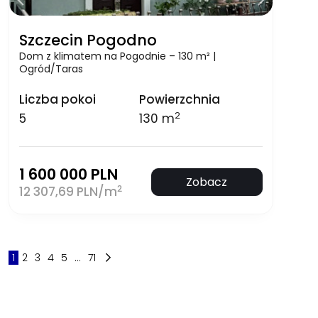
Szczecin Pogodno
Dom z klimatem na Pogodnie – 130 m² |
Ogród/Taras
Liczba pokoi
Powierzchnia
2
5
130 m
1 600 000 PLN
Zobacz
2
12 307,69 PLN/m
1
2
3
4
5
...
71