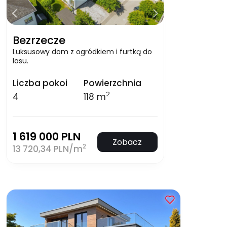
Bezrzecze
Luksusowy dom z ogródkiem i furtką do
lasu.
Liczba pokoi
Powierzchnia
2
4
118 m
1 619 000 PLN
Zobacz
2
13 720,34 PLN/m