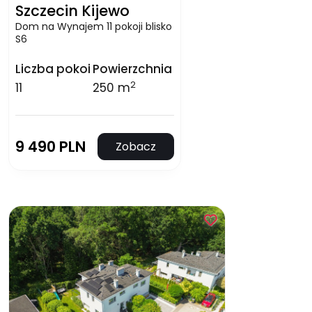
Szczecin Kijewo
Dom na Wynajem 11 pokoji blisko
S6
Liczba pokoi
Powierzchnia
2
11
250 m
9 490 PLN
Zobacz