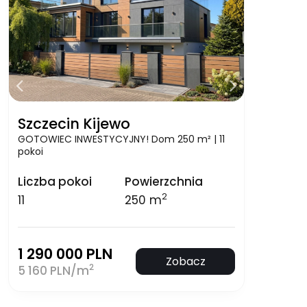
Szczecin Kijewo
GOTOWIEC INWESTYCYJNY! Dom 250 m² | 11
pokoi
Liczba pokoi
Powierzchnia
2
11
250 m
1 290 000 PLN
Zobacz
2
5 160 PLN/m