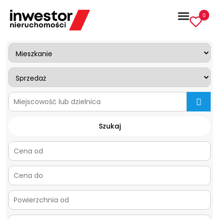
0
mapa