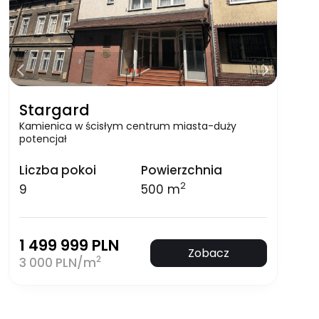
Stargard
Kamienica w ścisłym centrum miasta-duży
potencjał
Liczba pokoi
Powierzchnia
2
9
500 m
1 499 999 PLN
Zobacz
2
3 000 PLN/m