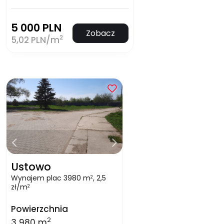
5 000 PLN
Zobacz
2
5,02 PLN/m
Ustowo
Wynajem plac 3980 m
, 2,5
2
zł/m
2
Powierzchnia
2
3 980 m