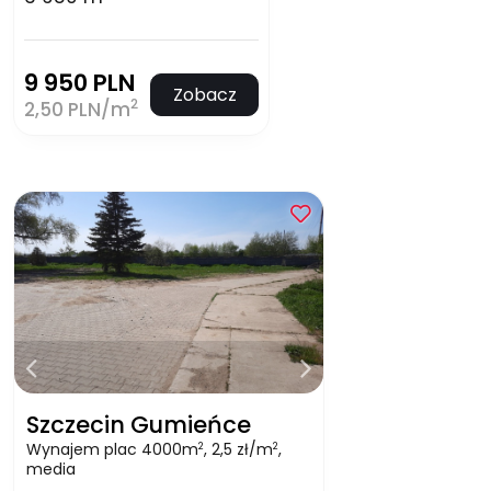
9 950 PLN
Zobacz
2
2,50 PLN/m
Szczecin Gumieńce
Wynajem plac 4000m
, 2,5 zł/m
,
2
2
media