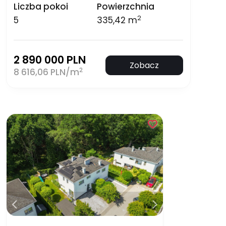
Liczba pokoi
Powierzchnia
2
5
335,42 m
2 890 000 PLN
Zobacz
2
8 616,06 PLN/m