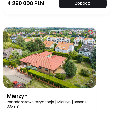
4 290 000 PLN
Zobacz
Mierzyn
Ponadczasowa rezydencja | Mierzyn | Basen I
335 m
2