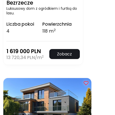
Bezrzecze
Luksusowy dom z ogródkiem i furtką do
lasu.
Liczba pokoi
Powierzchnia
2
4
118 m
1 619 000 PLN
Zobacz
2
13 720,34 PLN/m