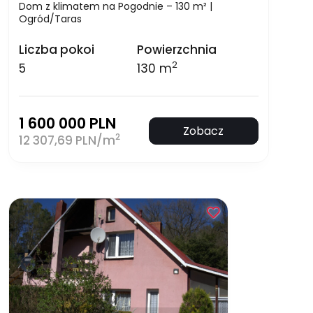
Dom z klimatem na Pogodnie – 130 m² |
Ogród/Taras
Liczba pokoi
Powierzchnia
2
5
130 m
1 600 000 PLN
Zobacz
2
12 307,69 PLN/m