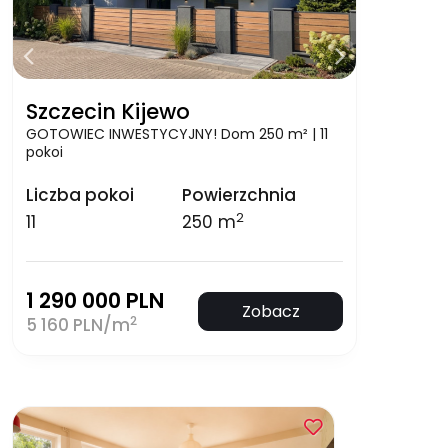
Szczecin Kijewo
GOTOWIEC INWESTYCYJNY! Dom 250 m² | 11
pokoi
Liczba pokoi
Powierzchnia
2
11
250 m
1 290 000 PLN
Zobacz
2
5 160 PLN/m