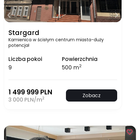
Stargard
Kamienica w ścisłym centrum miasta-duży
potencjał
Liczba pokoi
Powierzchnia
2
9
500 m
1 499 999 PLN
Zobacz
2
3 000 PLN/m