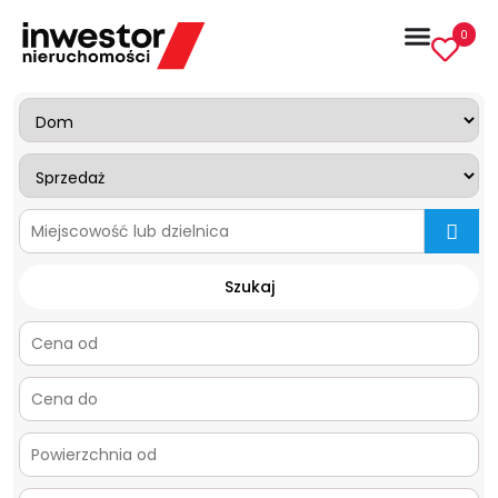
0
mapa