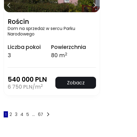
Rościn
Dom na sprzedaż w sercu Parku
Narodowego
Liczba pokoi
Powierzchnia
2
3
80 m
540 000 PLN
Zobacz
2
6 750 PLN/m
1
2
3
4
5
...
67