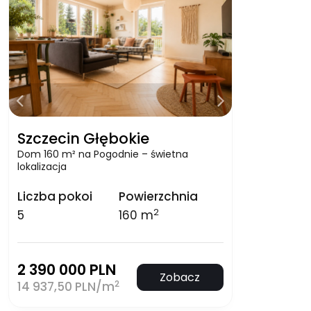
Szczecin Głębokie
Dom 160 m² na Pogodnie – świetna
lokalizacja
Liczba pokoi
Powierzchnia
2
5
160 m
2 390 000 PLN
Zobacz
2
14 937,50 PLN/m