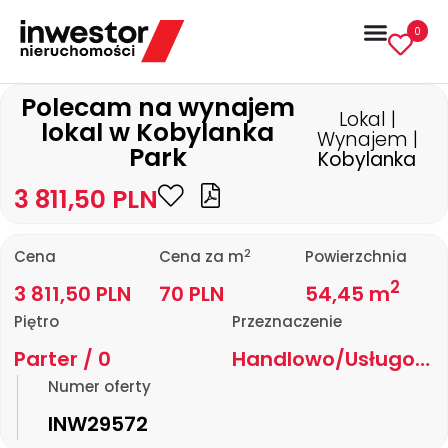
0
Polecam na wynajem
Lokal |
lokal w Kobylanka
Wynajem |
Park
Kobylanka
3 811,50 PLN
2
Cena
Cena za m
Powierzchnia
2
3 811,50 PLN
70 PLN
54,45 m
Piętro
Przeznaczenie
Parter / 0
Handlowo/Usługowe
Numer oferty
INW29572