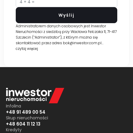
Administratorem danych osobowych jest Inwestor
Nieruchomości z siedzibą przy Wacława Felczaka 11, 71-417
Szczecin (“Administrator”), z którym można się
skontaktować przez adres bok@inwestor.com.pl…
czytaj więcej
Infolina
+48 91 489 00 54
Skup nieruchomości
+48 604 11 12 13
Kredyty