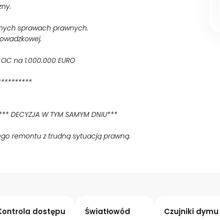
zny.
nnych sprawach prawnych.
rowadzkowej.
e OC na 1.000.000 EURO
**********
 *** DECYZJA W TYM SAMYM DNIU***
ego remontu z trudną sytuacją prawną.
Kontrola dostępu
Światłowód
Czujniki dymu