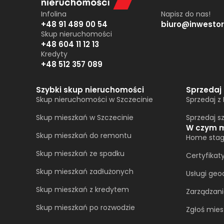
Infolina
Napisz do nas!
+48 91 489 00 54
biuro@inwestor
Skup nieruchomości
+48 604 11 12 13
Kredyty
+48 512 357 089
Szybki skup nieruchomości
Sprzedaj
Skup nieruchomości w Szczecinie
Sprzedaj z
Skup mieszkań w Szczecinie
Sprzedaj s
W czym 
Skup mieszkań do remontu
Home stag
Skup mieszkań ze spadku
Certyfikat
Skup mieszkań zadłużonych
Usługi geo
Skup mieszkań z kredytem
Zarządzan
Skup mieszkań po rozwodzie
Zgłoś mies