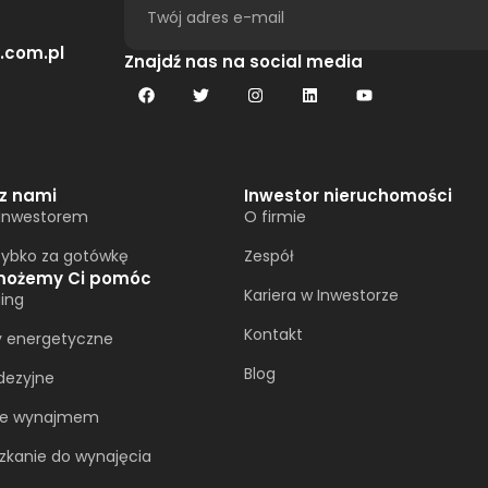
.com.pl
Alternative:
Znajdź nas na social media
 z nami
Inwestor nieruchomości
 Inwestorem
O firmie
zybko za gotówkę
Zespół
możemy Ci pomóc
Kariera w Inwestorze
ing
Kontakt
y energetyczne
Blog
dezyjne
ie wynajmem
zkanie do wynajęcia