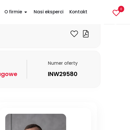
7 700 PLN
0
O firmie
Nasi eksperci
Kontakt
Numer oferty
ugowe
INW29580