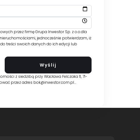
ych przez firmę Grupa Inwestor Sp. z o.o.dla
 nieruchomościami, jednocześnie potwierdzam, iż
o treści swoich danych do ich edycji lub
ości z siedzibą przy Wacława Felczaka 11, 71-
aktować przez adres bok@inwestor.com.pl…