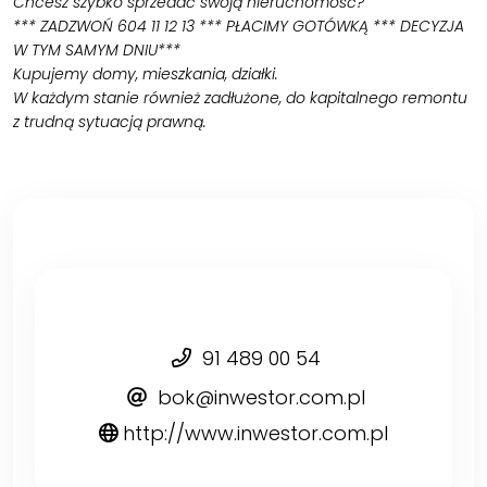
Chcesz szybko sprzedać swoją nieruchomość?
*** ZADZWOŃ 604 11 12 13 *** PŁACIMY GOTÓWKĄ *** DECYZJA
W TYM SAMYM DNIU***
Kupujemy domy, mieszkania, działki.
W każdym stanie również zadłużone, do kapitalnego remontu
z trudną sytuacją prawną.
91 489 00 54
bok@inwestor.com.pl
http://www.inwestor.com.pl