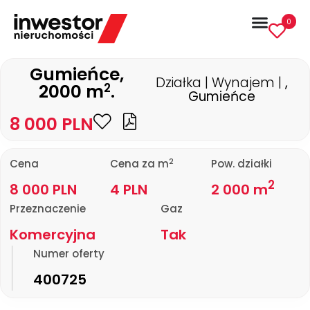
0
Gumieńce,
Działka | Wynajem |
,
2
2000 m
.
Gumieńce
8 000 PLN
2
Cena
Cena za m
Pow. działki
2
8 000 PLN
4 PLN
2 000 m
Przeznaczenie
Gaz
Komercyjna
Tak
Numer oferty
400725