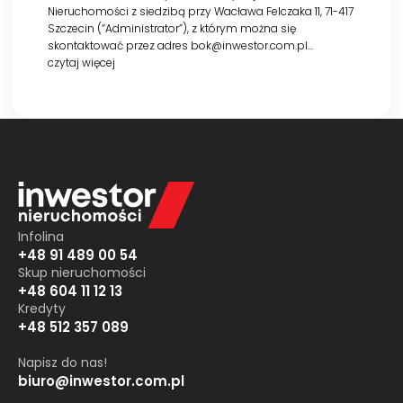
Nieruchomości z siedzibą przy Wacława Felczaka 11, 71-417
Szczecin (“Administrator”), z którym można się
skontaktować przez adres bok@inwestor.com.pl…
czytaj więcej
Infolina
+48 91 489 00 54
Skup nieruchomości
+48 604 11 12 13
Kredyty
+48 512 357 089
Napisz do nas!
biuro@inwestor.com.pl