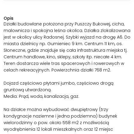
Opis
Działki budowlane położona przy Puszczy Bukowej, cicha,
malownicza i spokojna leśna okolica. Działka zlokalizowana
jest w okolicy ulicy Radosnej. Szybki wyjazd na drogę A6. Do
miasta dzielnicy np. Gumieniec 9 km. Centrum 11 km, os.
Słoneczne, gdzie znajduje się cała infrastruktura miejska tj.
Centrum handlowe, kino, sklepy, szkoły itp. niecałe 4 km.
Teren dostarcza wiele tras spacerowych i rowerowych w
celach rekreacyjnych. Powierzchnia działki 768 m2.
Dojazd częściowo płytami jumbo, częściowo drogą
gruntową utwardzoną.
Media: Prąd, woda, kanalizacja, gaz.
Na działce można wybudować dwupiętrowy (trzy
kondygnacje naziemne i jedna podziemna) budynek
wielorodzinny o pow. około 558 m2 z możliwością
wyodrębnienia 12 lokali mieszkalnych oraz 12 miejsc