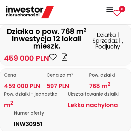
0
2
Działka o pow. 768 m
Działka |
Inwestycja 12 lokali
Sprzedaż |
,
mieszk.
Podjuchy
459 000 PLN
2
Cena
Cena za m
Pow. działki
2
459 000 PLN
597 PLN
768 m
Pow. działki - jednostka
Ukształtowanie działki
2
m
Lekko nachylona
Numer oferty
INW30951