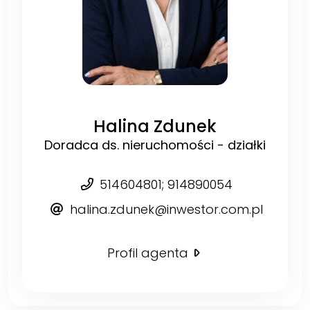
Halina Zdunek
Doradca ds. nieruchomości - działki
514604801; 914890054
halina.zdunek@inwestor.com.pl
Profil agenta