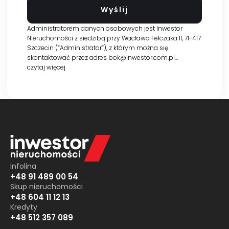
Administratorem danych osobowych jest Inwestor
Nieruchomości z siedzibą przy Wacława Felczaka 11, 71-417
Szczecin (“Administrator”), z którym można się
skontaktować przez adres bok@inwestor.com.pl…
czytaj więcej
Infolina
+48 91 489 00 54
Skup nieruchomości
+48 604 11 12 13
Kredyty
+48 512 357 089