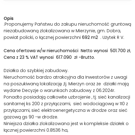
Opis
.Proponujemy Państwu do zakupu nieruchomość gruntową
niezabudowaną zlokalizowana w Mierzynie, gm. Dobra,
powiat policki, o łącznej powierzchni
692 m2
. Użytek R V.
Cena ofertowa w/w nieruchomości Netto wynosi 501.700 zł
,
Cena z 23 % VAT wynosi 617.090 zł -Brutto.
Działka do szybkiej zabudowy.
Nieruchomość bardzo atrakcyjna dla Inwestorów z uwagi
na poszukiwaną lokalizację ,tj. Mierzyn oraz że działki mają
wydane Decyzje o warunkach zabudowy z 06.2024r.
Ponadto posiadają całkowite uzbrojenie , tj: sieć kanalizacji
sanitarnej ks 200 z przyłączami, sieć wodociągową w 110 z
przyłączami, sieć elektroenergetyczna w drodze oraz sieć
gazową gs 90 -w drodze.
Niniejsza działka zlokalizowana jest w kompleksie działek o
łącznej powierzchni 0.8536 ha,