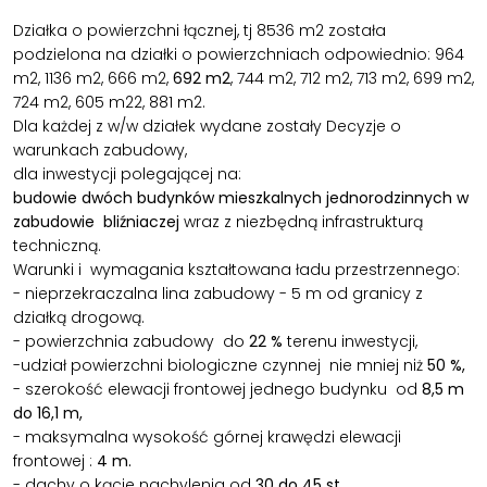
Działka o powierzchni łącznej, tj 8536 m2 została
podzielona na działki o powierzchniach odpowiednio: 964
m2, 1136 m2, 666 m2,
692 m2
, 744 m2, 712 m2, 713 m2, 699 m2,
724 m2, 605 m22, 881 m2.
Dla każdej z w/w działek wydane zostały Decyzje o
warunkach zabudowy,
dla inwestycji polegającej na:
budowie dwóch budynków mieszkalnych jednorodzinnych w
zabudowie bliźniaczej
wraz z niezbędną infrastrukturą
techniczną.
Warunki i wymagania kształtowana ładu przestrzennego:
- nieprzekraczalna lina zabudowy - 5 m od granicy z
działką drogową.
- powierzchnia zabudowy do
22 %
terenu inwestycji,
-udział powierzchni biologiczne czynnej nie mniej niż
50 %,
- szerokość elewacji frontowej jednego budynku od
8,5 m
do 16,1 m,
- maksymalna wysokość górnej krawędzi elewacji
frontowej :
4 m.
- dachy o kącie nachylenia od
30 do 45 st.