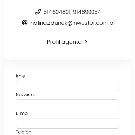
514604801; 914890054
halina.zdunek@inwestor.com.pl
Profil agenta
Imię
Nazwisko
E-mail
Telefon