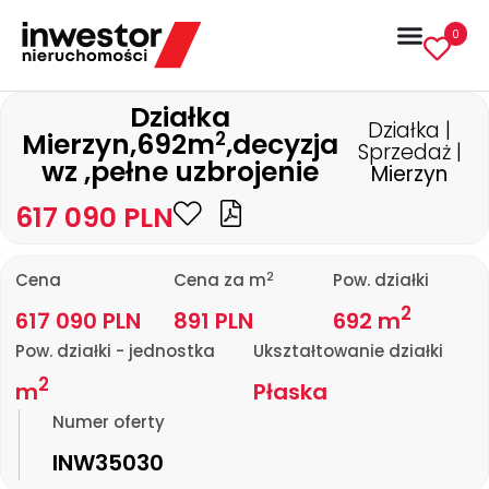
0
Działka
Działka |
2
Mierzyn,692m
,decyzja
Sprzedaż |
wz ,pełne uzbrojenie
Mierzyn
617 090 PLN
2
Cena
Cena za m
Pow. działki
2
617 090 PLN
891 PLN
692 m
Pow. działki - jednostka
Ukształtowanie działki
2
m
Płaska
Numer oferty
INW35030