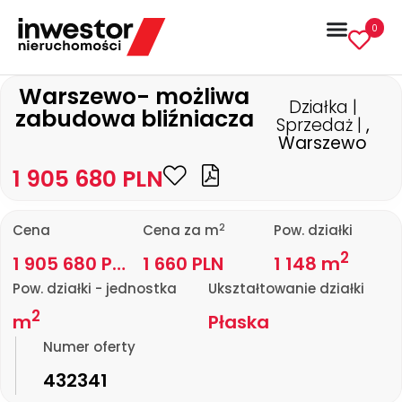
0
Warszewo- możliwa
Działka |
zabudowa bliźniacza
Sprzedaż |
,
Warszewo
1 905 680 PLN
2
Cena
Cena za m
Pow. działki
2
1 905 680 PLN
1 660 PLN
1 148 m
Pow. działki - jednostka
Ukształtowanie działki
2
m
Płaska
Numer oferty
432341