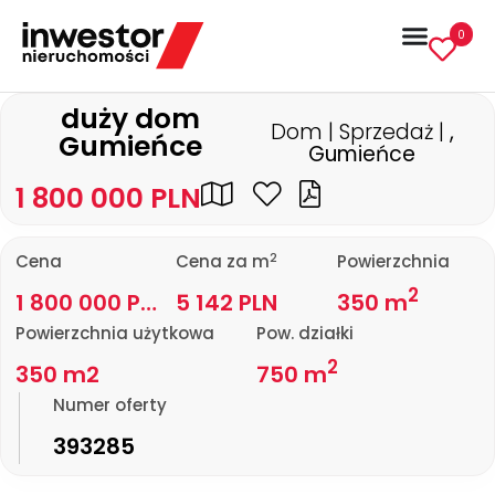
0
duży dom
Dom | Sprzedaż |
,
Gumieńce
Gumieńce
1 800 000 PLN
2
Cena
Cena za m
Powierzchnia
2
1 800 000 PLN
5 142 PLN
350 m
Powierzchnia użytkowa
Pow. działki
2
350 m2
750 m
Numer oferty
393285