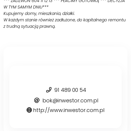
*** ZADZWOŃ 604 11 12 13 *** PŁACIMY GOTÓWKĄ *** DECYZJA
W TYM SAMYM DNIU***
Kupujemy domy, mieszkania, działki.
W każdym stanie również zadłużone, do kapitalnego remontu
z trudną sytuacją prawną.
91 489 00 54
bok@inwestor.com.pl
http://www.inwestor.com.pl