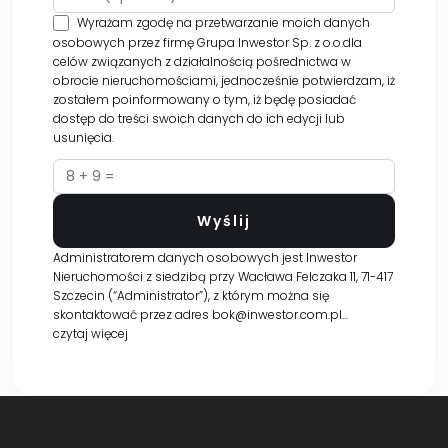
Wyrażam zgodę na przetwarzanie moich danych
osobowych przez firmę Grupa Inwestor Sp. z o.o.dla
celów związanych z działalnością pośrednictwa w
obrocie nieruchomościami, jednocześnie potwierdzam, iż
zostałem poinformowany o tym, iż będę posiadać
dostęp do treści swoich danych do ich edycji lub
usunięcia.
Administratorem danych osobowych jest Inwestor
Nieruchomości z siedzibą przy Wacława Felczaka 11, 71-417
Szczecin (“Administrator”), z którym można się
skontaktować przez adres bok@inwestor.com.pl…
czytaj więcej