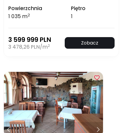
Powierzchnia
Piętro
2
1 035 m
1
3 599 999 PLN
Zobacz
2
3 478,26 PLN/m