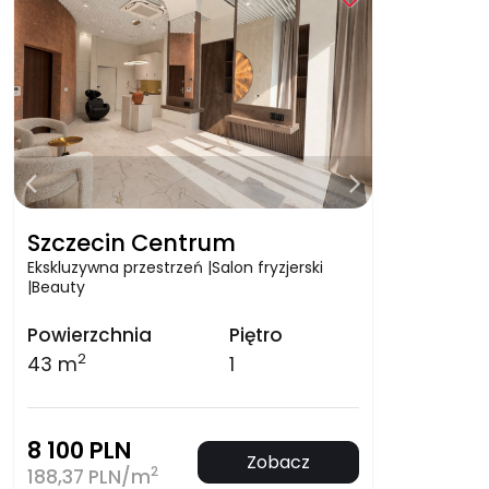
Szczecin Centrum
Ekskluzywna przestrzeń |Salon fryzjerski
|Beauty
Powierzchnia
Piętro
2
43 m
1
8 100 PLN
Zobacz
2
188,37 PLN/m