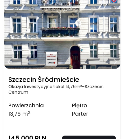
Szczecin Śródmieście
Okazja Inwestycyjna!Lokal 13,76m²–Szczecin
Centrum
Powierzchnia
Piętro
2
13,76 m
Parter
145 000 PLN