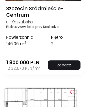
Szczecin Śródmieście-
Centrum
ul. Kaszubska
Ekskluzywny lokal przy Kaskadzie
Powierzchnia
Piętro
2
146,06 m
2
1 800 000 PLN
Zobacz
2
12 323,70 PLN/m