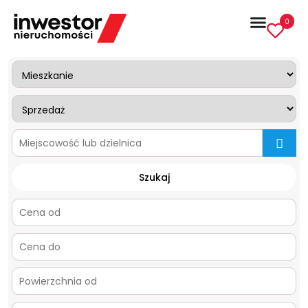
0
mapa