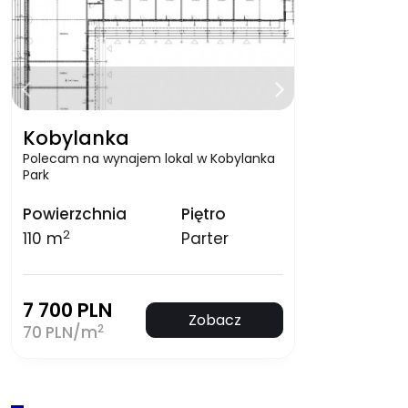
Kobylanka
Polecam na wynajem lokal w Kobylanka
Park
Powierzchnia
Piętro
2
110 m
Parter
7 700 PLN
Zobacz
2
70 PLN/m