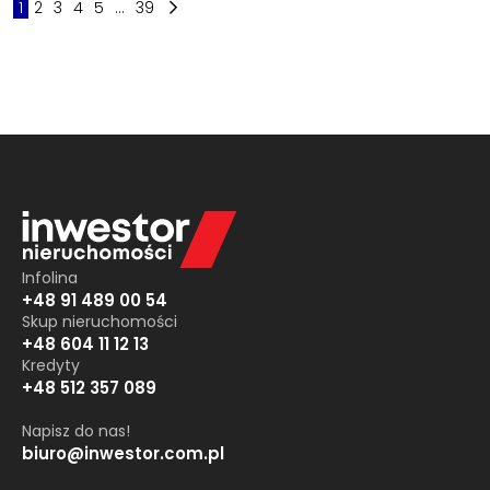
1
2
3
4
5
...
39
Infolina
+48 91 489 00 54
Skup nieruchomości
+48 604 11 12 13
Kredyty
+48 512 357 089
Napisz do nas!
biuro@inwestor.com.pl