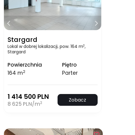
Stargard
Lokal w dobrej lokalizacji, pow. 164 m
,
2
Stargard
Powierzchnia
Piętro
2
164 m
Parter
1 414 500 PLN
Zobacz
2
8 625 PLN/m