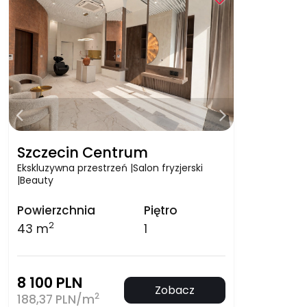
Szczecin Centrum
Ekskluzywna przestrzeń |Salon fryzjerski
|Beauty
Powierzchnia
Piętro
2
43 m
1
8 100 PLN
Zobacz
2
188,37 PLN/m