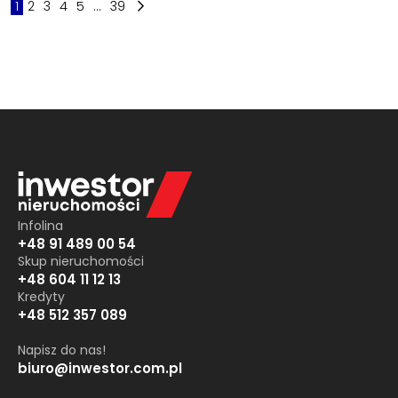
1
2
3
4
5
...
39
Infolina
+48 91 489 00 54
Skup nieruchomości
+48 604 11 12 13
Kredyty
+48 512 357 089
Napisz do nas!
biuro@inwestor.com.pl