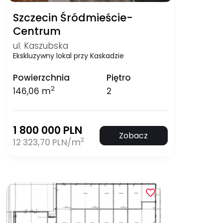
Szczecin Śródmieście-
Centrum
ul. Kaszubska
Ekskluzywny lokal przy Kaskadzie
Powierzchnia
Piętro
2
146,06 m
2
1 800 000 PLN
Zobacz
2
12 323,70 PLN/m