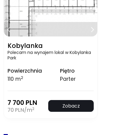
Kobylanka
Polecam na wynajem lokal w Kobylanka
Park
Powierzchnia
Piętro
2
110 m
Parter
7 700 PLN
Zobacz
2
70 PLN/m