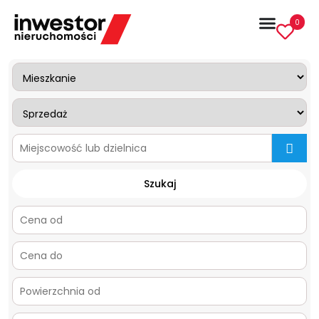
0
mapa