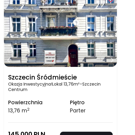
Szczecin Śródmieście
Okazja Inwestycyjna!Lokal 13,76m²–Szczecin
Centrum
Powierzchnia
Piętro
2
13,76 m
Parter
145 000 PLN