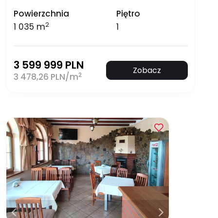
Powierzchnia
Piętro
2
1 035 m
1
3 599 999 PLN
Zobacz
2
3 478,26 PLN/m