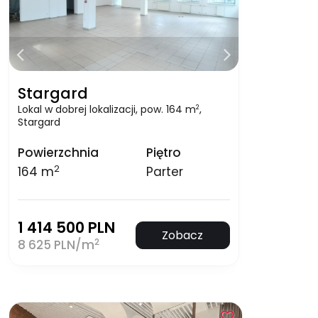
Stargard
Lokal w dobrej lokalizacji, pow. 164 m
,
2
Stargard
Powierzchnia
Piętro
2
164 m
Parter
1 414 500 PLN
Zobacz
2
8 625 PLN/m