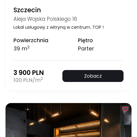
Szczecin
Aleja Wojska Polskiego 16
Lokal usługowy z witryną w centrum. TOP !
Powierzchnia
Piętro
2
39 m
Parter
3 900 PLN
Zobacz
2
100 PLN/m