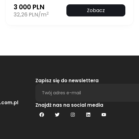
3 000 PLN
Zobacz
2
32,26 PLN/m
Zapisz się do newslettera
.com.pl
Alternative:
Znajdź nas na social media