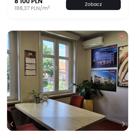
8 100 PLN
Zobacz
2
188,37 PLN/m