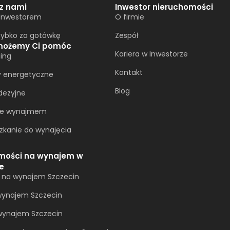
 z nami
Inwestor nieruchomości
 Inwestorem
O firmie
zybko za gotówkę
Zespół
możemy Ci pomóc
Kariera w Inwestorze
ing
Kontakt
y energetyczne
Blog
dezyjne
ie wynajmem
zkanie do wynajęcia
mości na wynajem w
e
a na wynajem Szczecin
ynajem Szczecin
 wynajem Szczecin