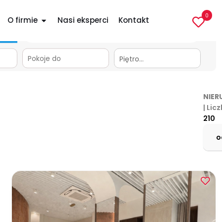
0
O firmie
Nasi eksperci
Kontakt
apa
Piętro…
NIER
| Lic
210
o