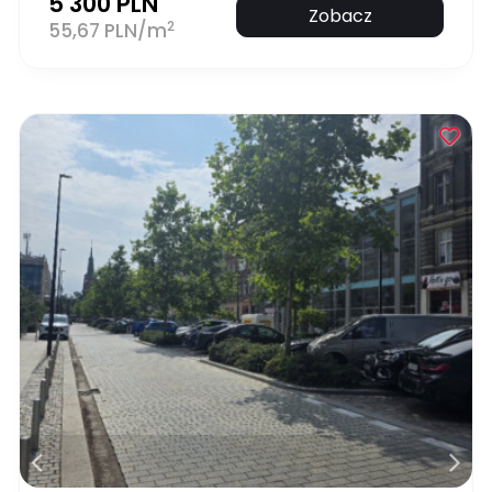
5 300 PLN
Zobacz
2
55,67 PLN/m