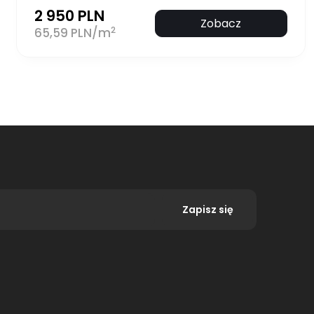
2 950 PLN
Zobacz
2
65,59 PLN/m
Zapisz się