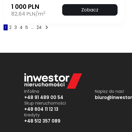
1 000 PLN
Zobacz
2
82,64 PLN/m
1
2
3
4
5
...
24
Infolina
Napisz do nas!
+48 91 489 00 54
biuro@inwestor
Skup nieruchomości
+48 604 11 12 13
Kredyty
+48 512 357 089