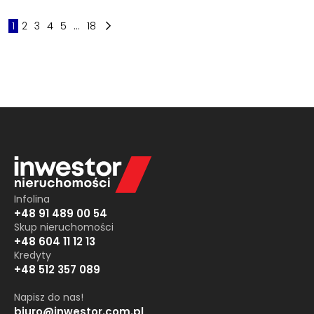
1
2
3
4
5
...
18
Infolina
+48 91 489 00 54
Skup nieruchomości
+48 604 11 12 13
Kredyty
+48 512 357 089
Napisz do nas!
biuro@inwestor.com.pl