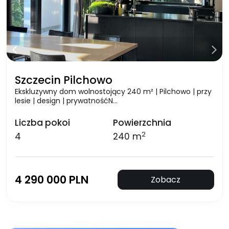
Szczecin Pilchowo
Ekskluzywny dom wolnostojący 240 m² | Pilchowo | przy
lesie | design | prywatnośćN…
Liczba pokoi
Powierzchnia
2
4
240 m
4 290 000 PLN
Zobacz