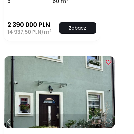
5
160 m
2 390 000 PLN
Zobacz
2
14 937,50 PLN/m