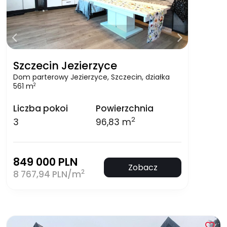
Szczecin Jezierzyce
Dom parterowy Jezierzyce, Szczecin, działka
561 m
2
Liczba pokoi
Powierzchnia
2
3
96,83 m
849 000 PLN
Zobacz
2
8 767,94 PLN/m