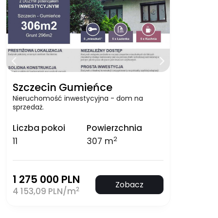
Szczecin Gumieńce
Nieruchomość inwestycyjna - dom na
sprzedaż.
Liczba pokoi
Powierzchnia
2
11
307 m
1 275 000 PLN
Zobacz
2
4 153,09 PLN/m