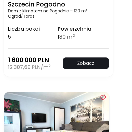
Szczecin Pogodno
Dom z klimatem na Pogodnie – 130 m² |
Ogród/Taras
Liczba pokoi
Powierzchnia
2
5
130 m
1 600 000 PLN
Zobacz
2
12 307,69 PLN/m