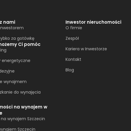
 z nami
Inwestor nieruchomości
 Inwestorem
O firmie
zybko za gotówkę
Zespół
możemy Ci pomóc
Kariera w Inwestorze
ing
Kontakt
y energetyczne
Blog
dezyjne
ie wynajmem
zkanie do wynajęcia
mości na wynajem w
e
a na wynajem Szczecin
ynajem Szczecin