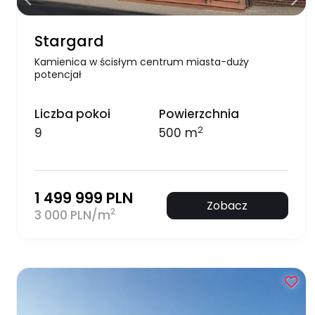
Stargard
Kamienica w ścisłym centrum miasta-duży
potencjał
Liczba pokoi
Powierzchnia
2
9
500 m
1 499 999 PLN
Zobacz
2
3 000 PLN/m