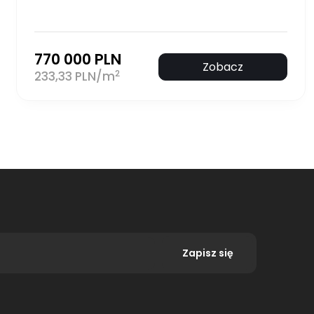
770 000 PLN
Zobacz
2
233,33 PLN/m
Zapisz się