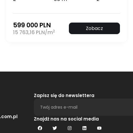
599 000 PLN
Zobacz
2
15 763,16 PLN/m
Zapisz się do newslettera
.com.pl
Alternative:
Znajdź nas na social media