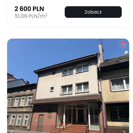
2 600 PLN
Zobacz
2
51,06 PLN/m