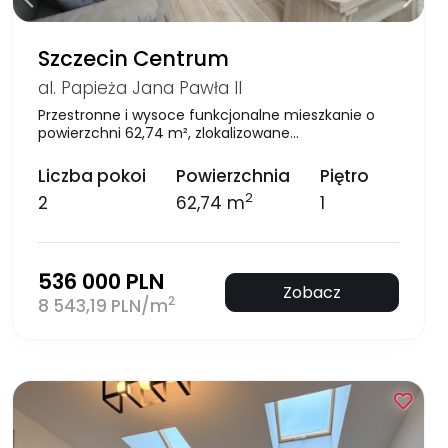
Szczecin Centrum
al. Papieża Jana Pawła II
Przestronne i wysoce funkcjonalne mieszkanie o
powierzchni 62,74 m², zlokalizowane…
Liczba pokoi
Powierzchnia
Piętro
2
2
62,74 m
1
536 000 PLN
Zobacz
2
8 543,19 PLN/m