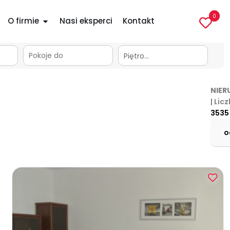
0
O firmie
Nasi eksperci
Kontakt
apa
Piętro…
NIER
| Lic
3535
o