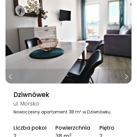
Dziwnówek
ul. Morska
Nowoczesny apartament 38 m² w Dziwnówku.
Liczba pokoi
Powierzchnia
Piętro
2
2
38 m
2