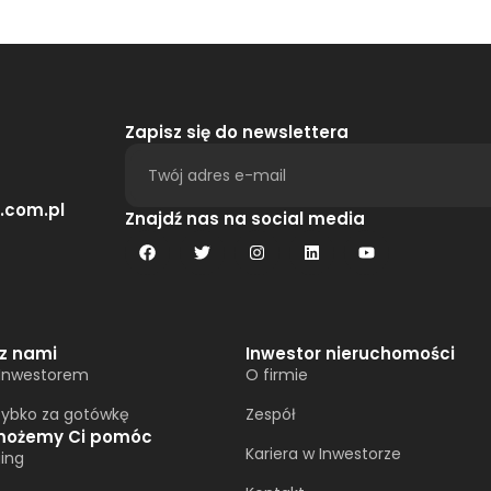
Zapisz się do newslettera
.com.pl
Alternative:
Znajdź nas na social media
 z nami
Inwestor nieruchomości
 Inwestorem
O firmie
zybko za gotówkę
Zespół
możemy Ci pomóc
Kariera w Inwestorze
ing