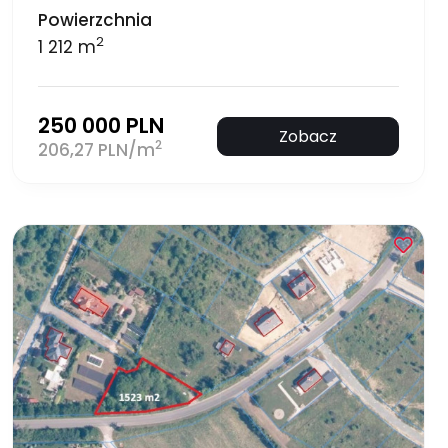
Powierzchnia
2
1 212 m
250 000 PLN
Zobacz
2
206,27 PLN/m