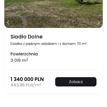
Siadło Dolne
Działka z pięknym widokiem i z domem 70 m
2
Powierzchnia
2
3 019 m
1 340 000 PLN
Zobacz
2
443,86 PLN/m