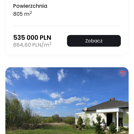
Powierzchnia
2
805 m
535 000 PLN
Zobacz
2
664,60 PLN/m