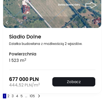
Siadło Dolne
Działka budowlana z możliwością 2 wjazdów.
Powierzchnia
2
1 523 m
677 000 PLN
Zobacz
2
444,52 PLN/m
1
2
3
4
5
...
105