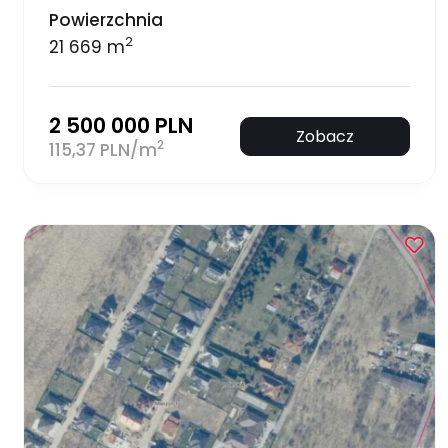
Powierzchnia
2
21 669 m
2 500 000 PLN
Zobacz
2
115,37 PLN/m