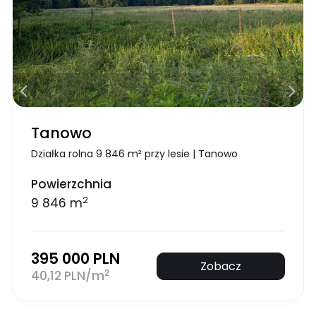
Tanowo
Działka rolna 9 846 m² przy lesie | Tanowo
Powierzchnia
2
9 846 m
395 000 PLN
Zobacz
2
40,12 PLN/m