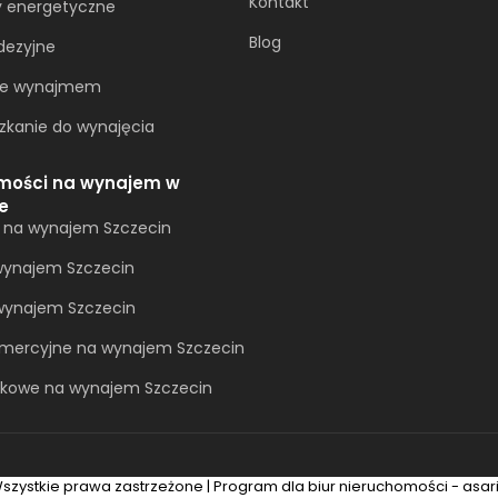
Kontakt
y energetyczne
Blog
dezyjne
ie wynajmem
zkanie do wynajęcia
mości na wynajem w
e
a na wynajem Szczecin
ynajem Szczecin
 wynajem Szczecin
omercyjne na wynajem Szczecin
ytkowe na wynajem Szczecin
szystkie prawa zastrzeżone | Program dla biur nieruchomości - asa