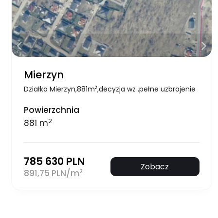
Mierzyn
Działka Mierzyn,881m
,decyzja wz ,pełne uzbrojenie
2
Powierzchnia
2
881 m
785 630 PLN
Zobacz
2
891,75 PLN/m