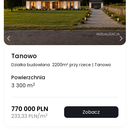
Tanowo
Działka budowlana 2200m² przy rzece | Tanowo
Powierzchnia
2
3 300 m
770 000 PLN
Zobacz
2
233,33 PLN/m