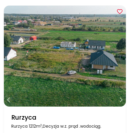
Rurzyca
Rurzyca 1212m
,Decyzja w.z. prąd .wodociąg.
2