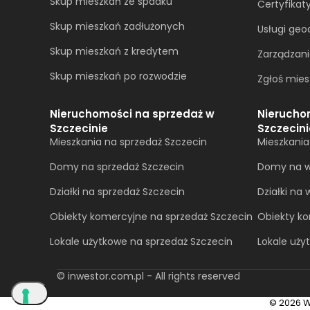
Skup mieszkań ze spadku
Certyfikat
Skup mieszkań zadłużonych
Usługi geo
Skup mieszkań z kredytem
Zarządzan
Skup mieszkań po rozwodzie
Zgłoś mies
Nieruchomości na sprzedaż w
Nierucho
Szczecinie
Szczecini
Mieszkania na sprzedaż Szczecin
Mieszkani
Domy na sprzedaż Szczecin
Domy na w
Działki na sprzedaż Szczecin
Działki na
Obiekty komercyjne na sprzedaż Szczecin
Obiekty k
Lokale użytkowe na sprzedaż Szczecin
Lokale uż
© inwestor.com.pl - All rights reserved
© 2026 W