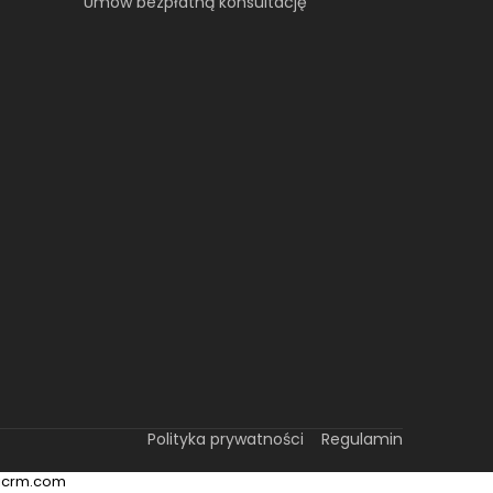
Umów bezpłatną konsultację​
Polityka prywatności
Regulamin
ricrm.com