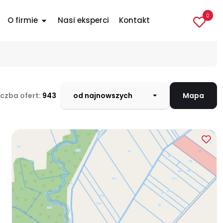
0
O firmie
Nasi eksperci
Kontakt
apa
Liczba ofert:
943
od najnowszych
Mapa