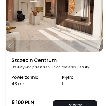
Szczecin Centrum
Ekskluzywna przestrzeń |Salon fryzjerski |Beauty
Powierzchnia
Piętro
2
43 m
1
8 100 PLN
Zobacz