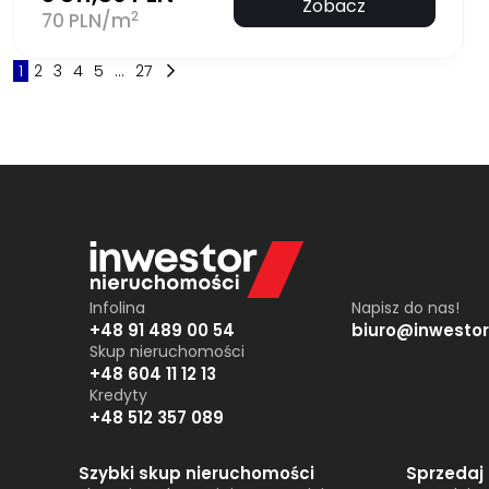
Zobacz
2
70 PLN/m
1
2
3
4
5
...
27
Infolina
Napisz do nas!
+48 91 489 00 54
biuro@inwestor
Skup nieruchomości
+48 604 11 12 13
Kredyty
+48 512 357 089
Szybki skup nieruchomości
Sprzedaj