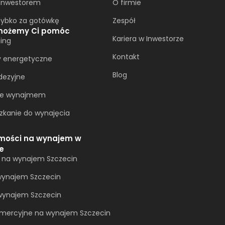
 Inwestorem
O firmie
zybko za gotówkę
Zespół
możemy Ci pomóc
Kariera w Inwestorze
ing
Kontakt
y energetyczne
Blog
dezyjne
ie wynajmem
zkanie do wynajęcia
mości na wynajem w
e
a na wynajem Szczecin
ynajem Szczecin
 wynajem Szczecin
omercyjne na wynajem Szczecin