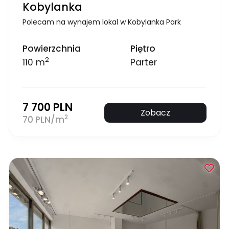
Kobylanka
Polecam na wynajem lokal w Kobylanka Park
Powierzchnia
Piętro
2
110 m
Parter
7 700 PLN
Zobacz
2
70 PLN/m