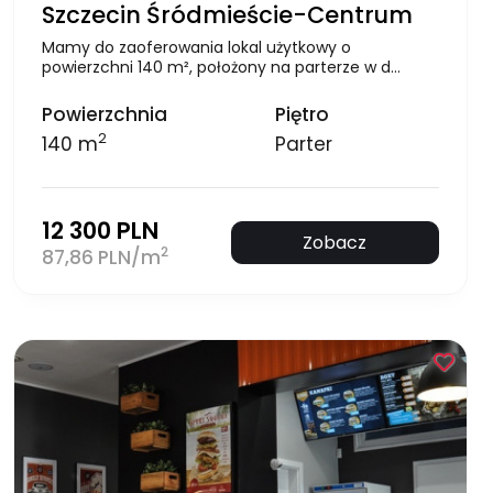
Szczecin Śródmieście-Centrum
Mamy do zaoferowania lokal użytkowy o
powierzchni 140 m², położony na parterze w d…
Powierzchnia
Piętro
2
140 m
Parter
12 300 PLN
Zobacz
2
87,86 PLN/m