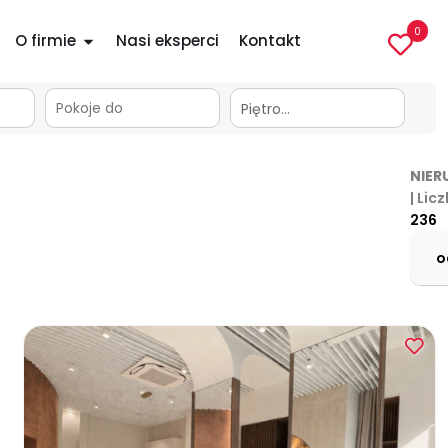
0
O firmie
Nasi eksperci
Kontakt
apa
Piętro…
NIER
| Lic
236
o