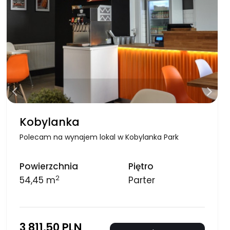
Kobylanka
Polecam na wynajem lokal w Kobylanka Park
Powierzchnia
Piętro
2
54,45 m
Parter
3 811,50 PLN