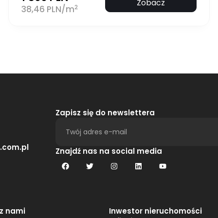
Zobacz
2
38,46 PLN/m
Zapisz się do newslettera
.com.pl
Alternative:
Znajdź nas na social media
 z nami
Inwestor nieruchomości