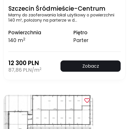
Szczecin Śródmieście-Centrum
Mamy do zaoferowania lokal użytkowy o powierzchni
140 m², położony na parterze w d…
Powierzchnia
Piętro
2
140 m
Parter
12 300 PLN
Zobacz
2
87,86 PLN/m