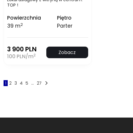
TOP !
Powierzchnia
Piętro
2
39 m
Parter
3 900 PLN
Zobacz
2
100 PLN/m
1
2
3
4
5
...
27