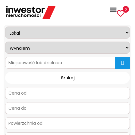
0
mapa