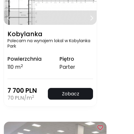
Kobylanka
Polecam na wynajem lokal w Kobylanka
Park
Powierzchnia
Piętro
2
110 m
Parter
7 700 PLN
Zobacz
2
70 PLN/m