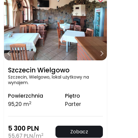
Szczecin Wielgowo
Szczecin, Wielgowo, lokal użytkowy na
wynajem.
Powierzchnia
Piętro
2
95,20 m
Parter
5 300 PLN
Zobacz
2
55,67 PLN/m