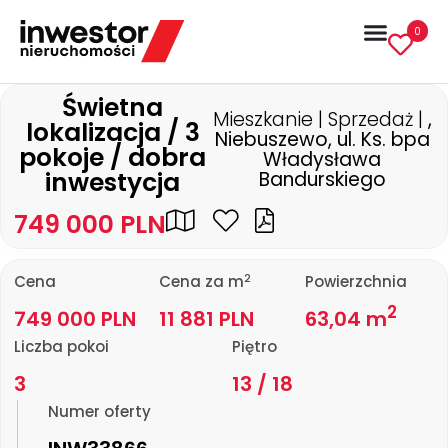
0
Świetna
Mieszkanie | Sprzedaż |
,
lokalizacja / 3
Niebuszewo, ul. Ks. bpa
pokoje / dobra
Władysława
inwestycja
Bandurskiego
749 000 PLN
2
Cena
Cena za m
Powierzchnia
2
749 000 PLN
11 881 PLN
63,04 m
Liczba pokoi
Piętro
3
13 / 18
Numer oferty