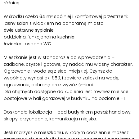
różnicę.
W środku czeka
64 m²
spójniej i komfortowej przestrzeni:
jasny
salon
z widokiem na panoramę miasta
dwie
ustawne
sypialnie
oddzielna, funkcjonalna
kuchnia
łazienka
i osobne
WC
Mieszkanie jest w standardzie do wprowadzenia –
zadbane, czyste i gotowe, by nadać mu własny charakter.
Ogrzewanie i woda są z sieci miejskiej
.
Czynsz do
wspólnoty wynosi ok. 950, i zawiera zaliczki na wodę,
ogrzewanie, ochronę oraz wywóz śmieci.
Dla chętnych dostępne do kupienia jest również miejsce
postojowe w hali garażowej w budynku na poziomie +1.
Doskonała lokalizacja – pod budynkiem pasaż handlowy,
sklepy, przychodnia, komunikacja miejska.
Jeśli marzysz o mieszkaniu, w którym codziennie możesz