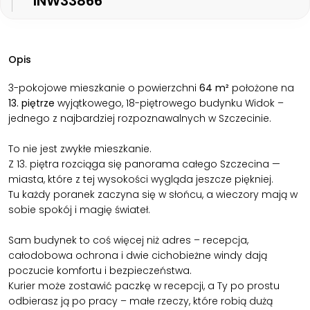
INW33866
Opis
3-pokojowe mieszkanie o powierzchni
64 m²
położone na
13. piętrze
wyjątkowego, 18-piętrowego budynku Widok –
jednego z najbardziej rozpoznawalnych w Szczecinie.
To nie jest zwykłe mieszkanie.
Z 13. piętra rozciąga się panorama całego Szczecina —
miasta, które z tej wysokości wygląda jeszcze piękniej.
Tu każdy poranek zaczyna się w słońcu, a wieczory mają w
sobie spokój i magię świateł.
Sam budynek to coś więcej niż adres – recepcja,
całodobowa ochrona i dwie cichobieżne windy dają
poczucie komfortu i bezpieczeństwa.
Kurier może zostawić paczkę w recepcji, a Ty po prostu
odbierasz ją po pracy – małe rzeczy, które robią dużą