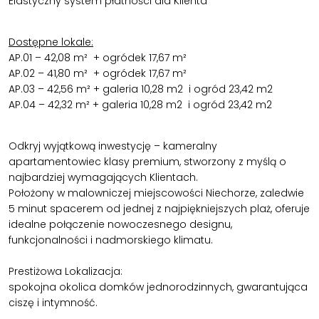
Elastyczny system płatności dla Klienta
Dostępne lokale:
AP.01 – 42,08 m² + ogródek 17,67 m²
AP.02 – 41,80 m² + ogródek 17,67 m²
AP.03 – 42,56 m² + galeria 10,28 m2 i ogród 23,42 m2
AP.04 – 42,32 m² + galeria 10,28 m2 i ogród 23,42 m2
Odkryj wyjątkową inwestycję – kameralny
apartamentowiec klasy premium, stworzony z myślą o
najbardziej wymagających Klientach.
Położony w malowniczej miejscowości Niechorze, zaledwie
5 minut spacerem od jednej z najpiękniejszych plaż, oferuje
idealne połączenie nowoczesnego designu,
funkcjonalności i nadmorskiego klimatu.
Prestiżowa Lokalizacja:
spokojna okolica domków jednorodzinnych, gwarantująca
ciszę i intymność.