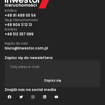
Infolina
+48 91 489 00 54
Skup nieruchomości
+48 604 11 12 13
Kredyty
+48 512 357 089
Napisz do nas!
biuro@inwestor.com.pl
Zapisz się do newslettera
Zapisz się
Alternative:
Znajdź nas na social media