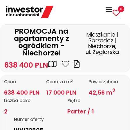
0
PROMOCJA na
Mieszkanie |
apartamenty z
Sprzedaż |
ogródkiem -
Niechorze,
Niechorze!
ul. Żeglarska
638 400 PLN
2
Cena
Cena za m
Powierzchnia
2
638 400 PLN
17 000 PLN
42,56 m
Liczba pokoi
Piętro
2
Parter / 1
Numer oferty