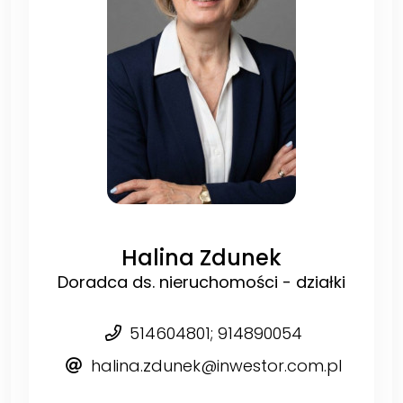
Halina Zdunek
Doradca ds. nieruchomości - działki
514604801; 914890054
halina.zdunek@inwestor.com.pl