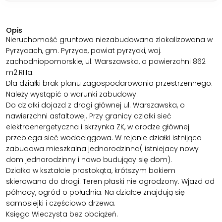
Opis
Nieruchomość gruntowa niezabudowana zlokalizowana w
Pyrzycach, gm. Pyrzyce, powiat pyrzycki, woj.
zachodniopomorskie, ul. Warszawska, o powierzchni 862
m2.RIIIa.
Dla działki brak planu zagospodarowania przestrzennego.
Należy wystąpić o warunki zabudowy.
Do działki dojazd z drogi głównej ul. Warszawska, o
nawierzchni asfaltowej. Przy granicy działki sieć
elektroenergetyczna i skrzynka ZK, w drodze głównej
przebiega sieć wodociągowa. W rejonie działki istnijąca
zabudowa mieszkalna jednorodzinna( istniejacy nowy
dom jednorodzinny i nowo budujący się dom).
Działka w kształcie prostokąta, krótszym bokiem
skierowana do drogi. Teren płaski nie ogrodzony. Wjazd od
północy, ogród o południa. Na działce znajdują się
samosiejki i częściowo drzewa.
Księga Wieczysta bez obciążeń.