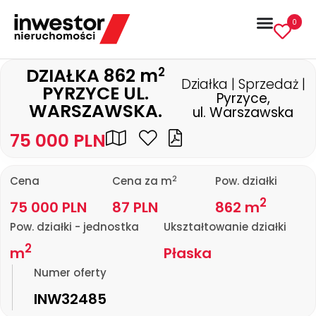
0
2
DZIAŁKA 862 m
Działka | Sprzedaż |
PYRZYCE UL.
Pyrzyce,
WARSZAWSKA.
ul. Warszawska
75 000 PLN
2
Cena
Cena za m
Pow. działki
2
75 000 PLN
87 PLN
862 m
Pow. działki - jednostka
Ukształtowanie działki
2
m
Płaska
Numer oferty
INW32485