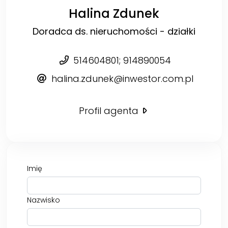
Halina Zdunek
Doradca ds. nieruchomości - działki
514604801; 914890054
halina.zdunek@inwestor.com.pl
Profil agenta
Imię
Nazwisko