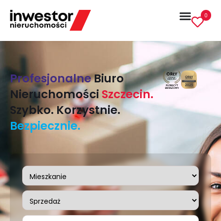
0
Profesjonalne
Biuro
Nieruchomości
Szczecin.
Szybko. Korzystnie.
Bezpiecznie.