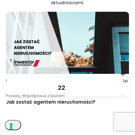
aktualnościami.
Paź
Lip
22
Porady
,
Współpraca z biurem
Ry
Jak zostać agentem nieruchomości?
Ci