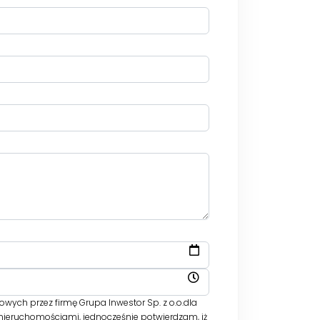
ch przez firmę Grupa Inwestor Sp. z o.o.dla
 nieruchomościami, jednocześnie potwierdzam, iż