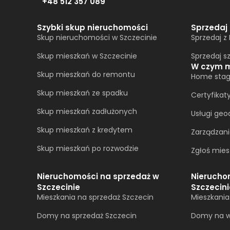
+48 512 357 089
Szybki skup nieruchomości
Sprzedaj
Skup nieruchomości w Szczecinie
Sprzedaj z
Skup mieszkań w Szczecinie
Sprzedaj s
W czym 
Skup mieszkań do remontu
Home stag
Skup mieszkań ze spadku
Certyfikat
Skup mieszkań zadłużonych
Usługi geo
Skup mieszkań z kredytem
Zarządzan
Skup mieszkań po rozwodzie
Zgłoś mies
Nieruchomości na sprzedaż w
Nierucho
Szczecinie
Szczecini
Mieszkania na sprzedaż Szczecin
Mieszkani
Domy na sprzedaż Szczecin
Domy na w