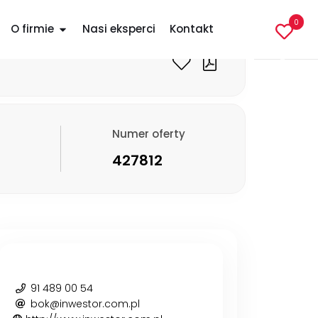
900 000 PLN
0
O firmie
Nasi eksperci
Kontakt
Numer oferty
427812
91 489 00 54
bok@inwestor.com.pl