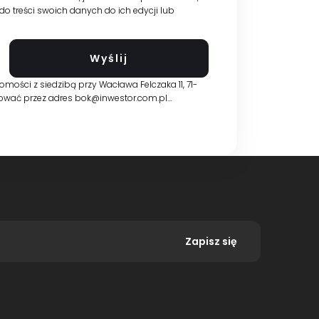
 treści swoich danych do ich edycji lub
ości z siedzibą przy Wacława Felczaka 11, 71-
ktować przez adres bok@inwestor.com.pl…
Zapisz się