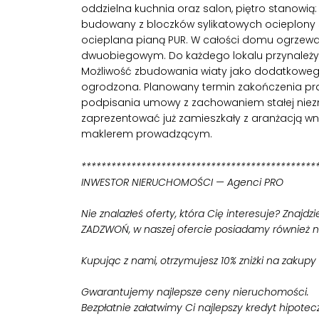
oddzielna kuchnia oraz salon, piętro stanowią:
budowany z bloczków sylikatowych ocieplony
ocieplana pianą PUR. W całości domu ogrze
dwuobiegowym. Do każdego lokalu przynależy 
Możliwość zbudowania wiaty jako dodatkoweg
ogrodzona. Planowany termin zakończenia pra
podpisania umowy z zachowaniem stałej niez
zaprezentować już zamieszkały z aranżacją w
maklerem prowadzącym.
***********************************************
INWESTOR NIERUCHOMOŚCI — Agenci PRO
Nie znalazłeś oferty, która Cię interesuje? Znajdz
ZADZWOŃ, w naszej ofercie posiadamy również 
Kupując z nami, otrzymujesz 10% zniżki na zakupy 
Gwarantujemy najlepsze ceny nieruchomości.
Bezpłatnie załatwimy Ci najlepszy kredyt hipotec