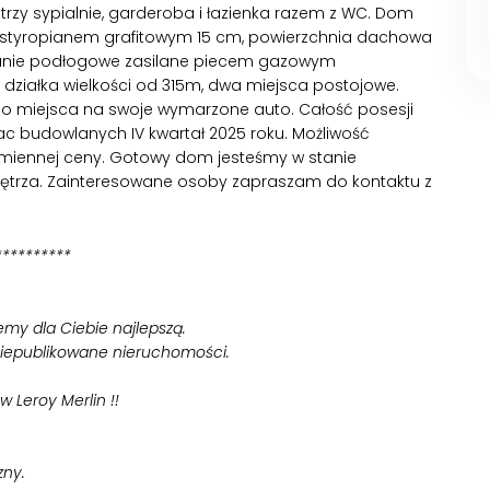
 trzy sypialnie, garderoba i łazienka razem z WC. Dom
 styropianem grafitowym 15 cm, powierzchnia dachowa
wanie podłogowe zasilane piecem gazowym
działka wielkości od 315m, dwa miejsca postojowe.
o miejsca na swoje wymarzone auto. Całość posesji
c budowlanych IV kwartał 2025 roku. Możliwość
miennej ceny. Gotowy dom jesteśmy w stanie
nętrza. Zainteresowane osoby zapraszam do kontaktu z
**********
iemy dla Ciebie najlepszą.
niepublikowane nieruchomości.
w Leroy Merlin !!
zny.