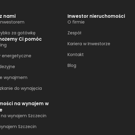
 z nami
Inwestor nieruchomości
 Inwestorem
O firmie
zybko za gotówkę
Zespół
możemy Ci pomóc
Kariera w Inwestorze
ing
Kontakt
y energetyczne
Blog
dezyjne
ie wynajmem
zkanie do wynajęcia
mości na wynajem w
e
a na wynajem Szczecin
ynajem Szczecin