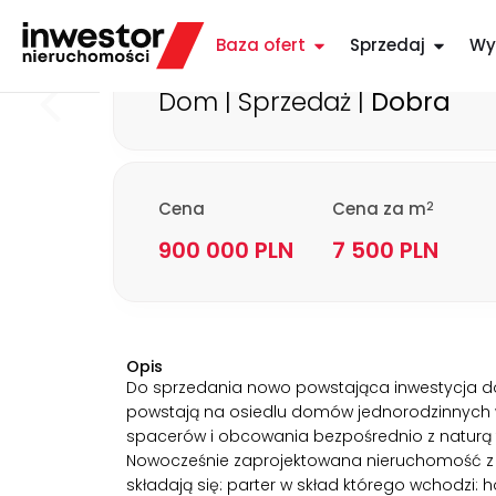
Nowoczesne bliźn
Baza ofert
Sprzedaj
Wy
Dom | Sprzedaż |
Dobra
2
Cena
Cena za m
900 000 PLN
7 500 PLN
Opis
Do sprzedania nowo powstająca inwestycja d
powstają na osiedlu domów jednorodzinnych w
spacerów i obcowania bezpośrednio z naturą 
Nowocześnie zaprojektowana nieruchomość z 
składają się: parter w skład którego wchodzi: