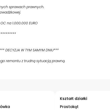
nnych sprawach prawnych.
rowadzkowej.
e OC na 1.000.000 EURO
**********
 *** DECYZJA W TYM SAMYM DNIU***
ego remontu z trudną sytuacją prawną.
h
Kształt działki
ówka
Prostokąt