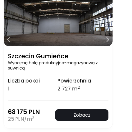
Szczecin Gumieńce
Wynajmę halę produkcyjno-magazynową z
suwnicą.
Liczba pokoi
Powierzchnia
2
1
2 727 m
68 175 PLN
Zobacz
2
25 PLN/m