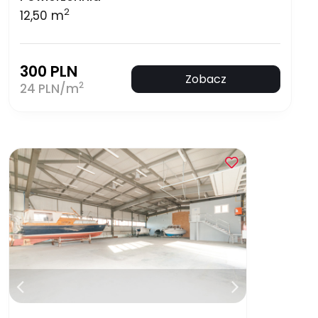
2
12,50 m
300 PLN
Zobacz
2
24 PLN/m