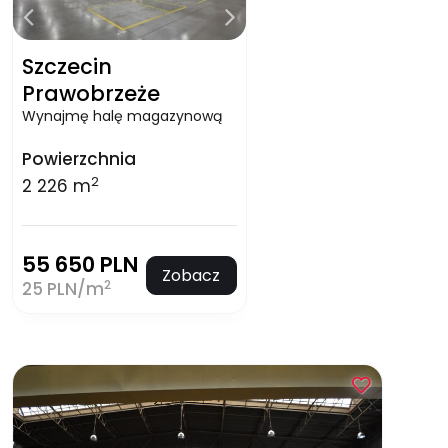
Szczecin
Prawobrzeże
Wynajmę halę magazynową
Powierzchnia
2
2 226 m
55 650 PLN
Zobacz
2
25 PLN/m