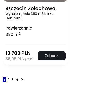
Szczecin Żelechowa
Wynajem, hala 380 m
, blisko
2
Centrum.
Powierzchnia
2
380 m
13 700 PLN
Zobacz
2
36,05 PLN/m
1
2
3
4