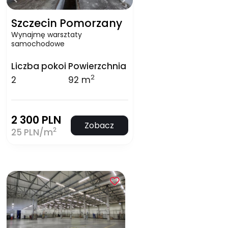
Szczecin Pomorzany
Wynajmę warsztaty
samochodowe
Liczba pokoi
Powierzchnia
2
2
92 m
2 300 PLN
Zobacz
2
25 PLN/m