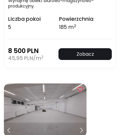
Wynajmę obiekt biurowo-magazynowo-
produkcyjny.
Liczba pokoi
Powierzchnia
2
5
185 m
8 500 PLN
Zobacz
2
45,95 PLN/m