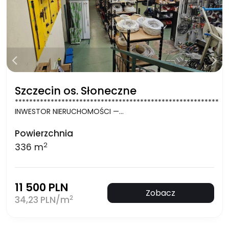
Szczecin os. Słoneczne
*********************************************************
INWESTOR NIERUCHOMOŚCI —…
Powierzchnia
2
336 m
11 500 PLN
Zobacz
2
34,23 PLN/m