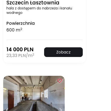
Szczecin Łasztownia
hala z dostępem do nabrzeża i kanału
wodnego
Powierzchnia
2
600 m
14 000 PLN
Zobacz
2
23,33 PLN/m