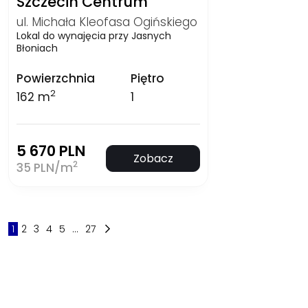
Szczecin Centrum
ul. Michała Kleofasa Ogińskiego
Lokal do wynajęcia przy Jasnych
Błoniach
Powierzchnia
Piętro
2
162 m
1
5 670 PLN
Zobacz
2
35 PLN/m
1
2
3
4
5
...
27