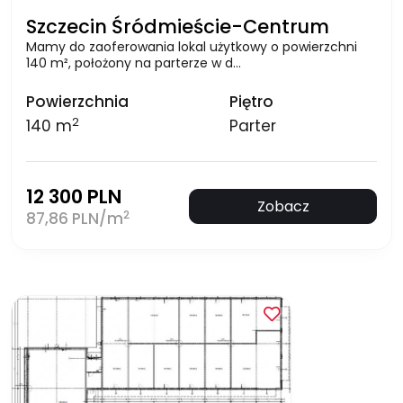
Szczecin Śródmieście-Centrum
Mamy do zaoferowania lokal użytkowy o powierzchni
140 m², położony na parterze w d…
Powierzchnia
Piętro
2
140 m
Parter
12 300 PLN
Zobacz
2
87,86 PLN/m