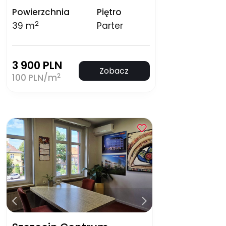
Powierzchnia
Piętro
2
39 m
Parter
3 900 PLN
Zobacz
2
100 PLN/m