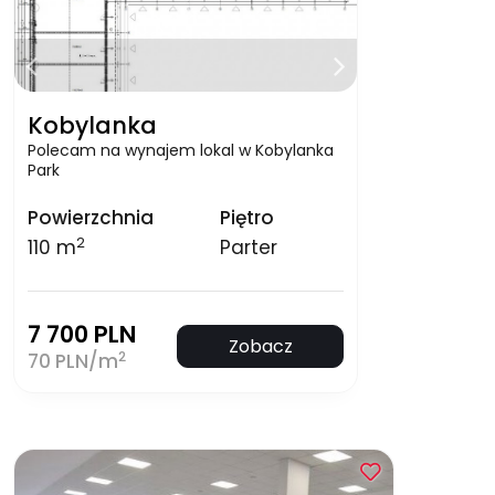
Kobylanka
Polecam na wynajem lokal w Kobylanka
Park
Powierzchnia
Piętro
2
110 m
Parter
7 700 PLN
Zobacz
2
70 PLN/m