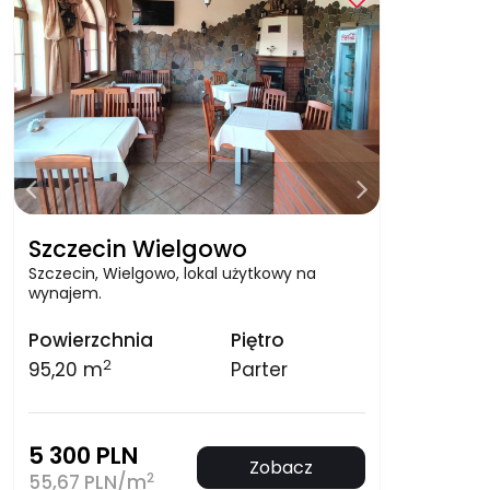
Szczecin Wielgowo
Szczecin, Wielgowo, lokal użytkowy na
wynajem.
Powierzchnia
Piętro
2
95,20 m
Parter
5 300 PLN
Zobacz
2
55,67 PLN/m