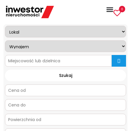
0
mapa