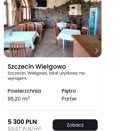
Szczecin Wielgowo
Szczecin, Wielgowo, lokal użytkowy na
wynajem.
Powierzchnia
Piętro
2
95,20 m
Parter
5 300 PLN
Zobacz
2
55,67 PLN/m