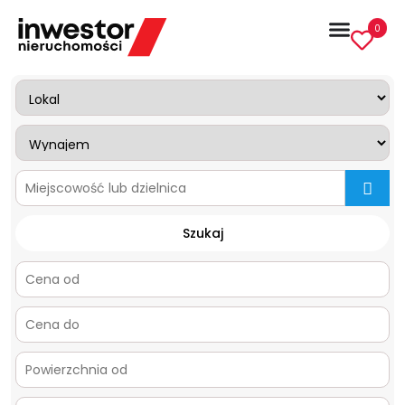
0
mapa