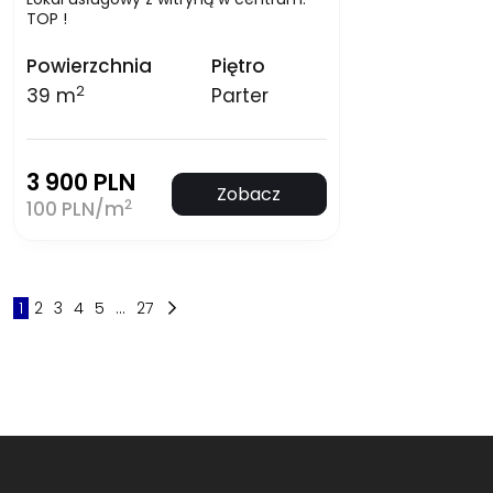
TOP !
Powierzchnia
Piętro
2
39 m
Parter
3 900 PLN
Zobacz
2
100 PLN/m
1
2
3
4
5
...
27