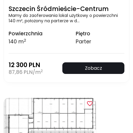
Szczecin Śródmieście-Centrum
Mamy do zaoferowania lokal użytkowy o powierzchni
140 m², położony na parterze w d…
Powierzchnia
Piętro
2
140 m
Parter
12 300 PLN
Zobacz
2
87,86 PLN/m