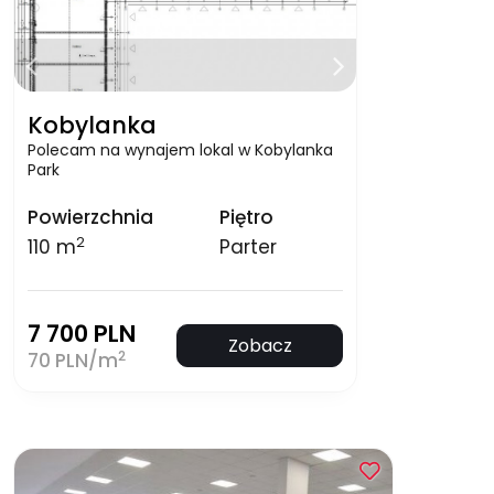
Kobylanka
Polecam na wynajem lokal w Kobylanka
Park
Powierzchnia
Piętro
2
110 m
Parter
7 700 PLN
Zobacz
2
70 PLN/m