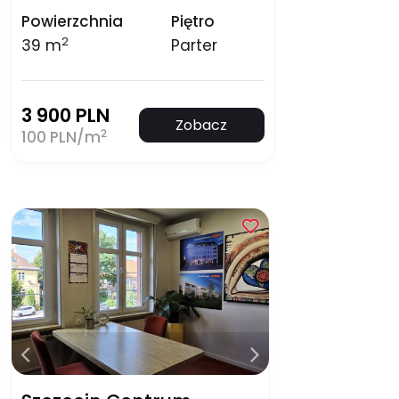
Powierzchnia
Piętro
2
39 m
Parter
3 900 PLN
Zobacz
2
100 PLN/m