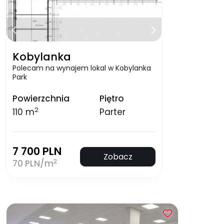
Kobylanka
Polecam na wynajem lokal w Kobylanka
Park
Powierzchnia
Piętro
2
110 m
Parter
7 700 PLN
Zobacz
2
70 PLN/m