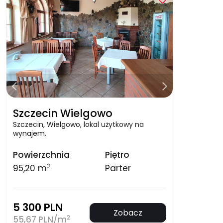
Szczecin Wielgowo
Szczecin, Wielgowo, lokal użytkowy na
wynajem.
Powierzchnia
Piętro
2
95,20 m
Parter
5 300 PLN
Zobacz
2
55,67 PLN/m