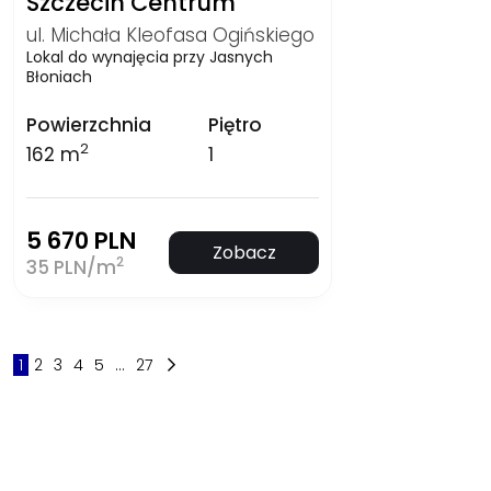
Szczecin Centrum
ul. Michała Kleofasa Ogińskiego
Lokal do wynajęcia przy Jasnych
Błoniach
Powierzchnia
Piętro
2
162 m
1
5 670 PLN
Zobacz
2
35 PLN/m
1
2
3
4
5
...
27