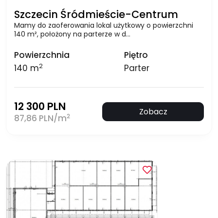
Szczecin Śródmieście-Centrum
Mamy do zaoferowania lokal użytkowy o powierzchni
140 m², położony na parterze w d…
Powierzchnia
Piętro
2
140 m
Parter
12 300 PLN
Zobacz
2
87,86 PLN/m