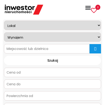
0
mapa