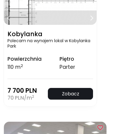
Kobylanka
Polecam na wynajem lokal w Kobylanka
Park
Powierzchnia
Piętro
2
110 m
Parter
7 700 PLN
Zobacz
2
70 PLN/m