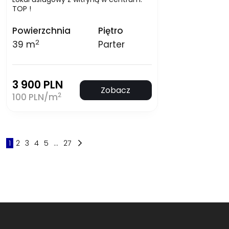
TOP !
Powierzchnia
Piętro
2
39 m
Parter
3 900 PLN
Zobacz
2
100 PLN/m
1
2
3
4
5
...
27