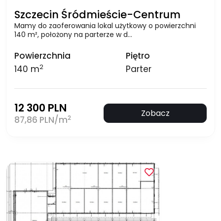
Szczecin Śródmieście-Centrum
Mamy do zaoferowania lokal użytkowy o powierzchni
140 m², położony na parterze w d…
Powierzchnia
Piętro
2
140 m
Parter
12 300 PLN
Zobacz
2
87,86 PLN/m