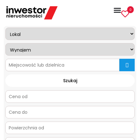
0
mapa