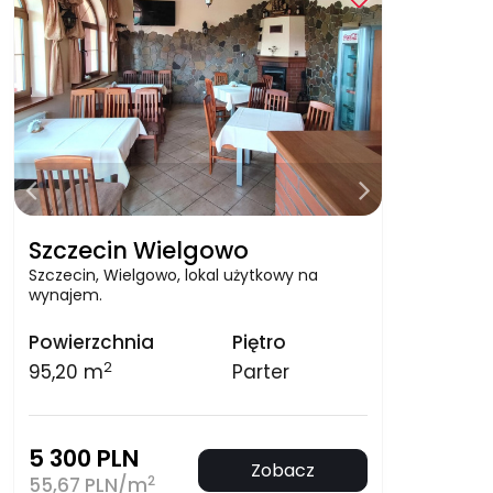
Szczecin Wielgowo
Szczecin, Wielgowo, lokal użytkowy na
wynajem.
Powierzchnia
Piętro
2
95,20 m
Parter
5 300 PLN
Zobacz
2
55,67 PLN/m