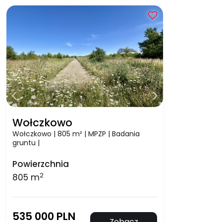
Wołczkowo
Wołczkowo | 805 m² | MPZP | Badania
gruntu |
Powierzchnia
2
805 m
535 000 PLN
Zobacz