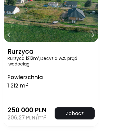
Rurzyca
Rurzyca 1212m
,Decyzja w.z. prąd
2
.wodociąg.
Powierzchnia
2
1 212 m
250 000 PLN
Zobacz
2
206,27 PLN/m