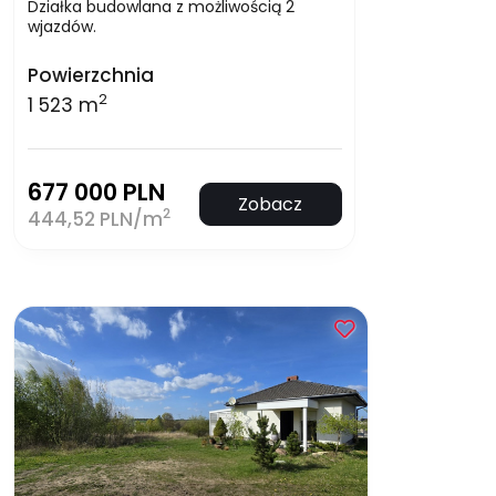
Działka budowlana z możliwością 2
wjazdów.
Powierzchnia
2
1 523 m
677 000 PLN
Zobacz
2
444,52 PLN/m