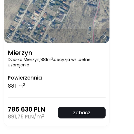
Mierzyn
Działka Mierzyn,881m
,decyzja wz ,pełne
2
uzbrojenie
Powierzchnia
2
881 m
785 630 PLN
Zobacz
2
891,75 PLN/m