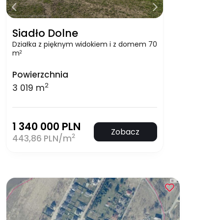
Siadło Dolne
Działka z pięknym widokiem i z domem 70
m
2
Powierzchnia
2
3 019 m
1 340 000 PLN
Zobacz
2
443,86 PLN/m