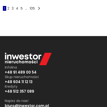
1
2
3
4
5
...
105
Infolina
+48 91 489 00 54
Skup nieruchomości
+48 604 11 12 13
Kredyty
+48 512 357 089
Napisz do nas!
biuro@inwestor.com.pl