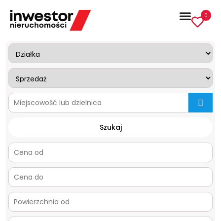
0
mapa