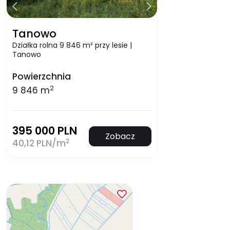
Tanowo
Działka rolna 9 846 m² przy lesie |
Tanowo
Powierzchnia
2
9 846 m
395 000 PLN
Zobacz
2
40,12 PLN/m