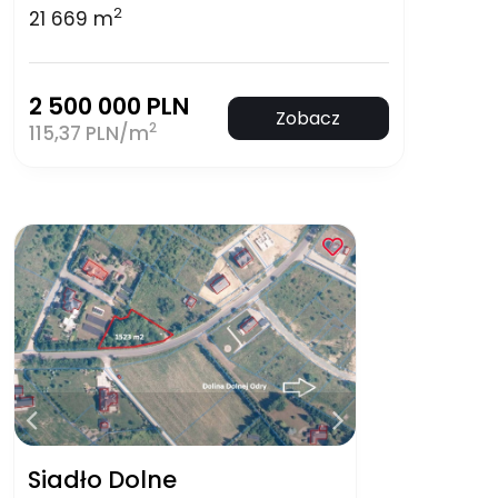
2
21 669 m
2 500 000 PLN
Zobacz
2
115,37 PLN/m
Siadło Dolne