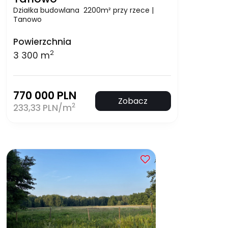
Działka budowlana 2200m² przy rzece |
Tanowo
Powierzchnia
2
3 300 m
770 000 PLN
Zobacz
2
233,33 PLN/m