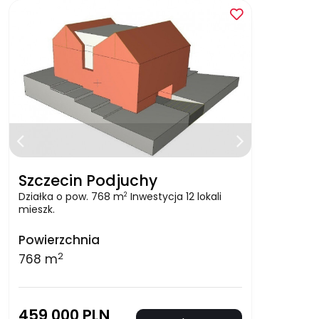
Szczecin Podjuchy
Działka o pow. 768 m
Inwestycja 12 lokali
2
mieszk.
Powierzchnia
2
768 m
459 000 PLN