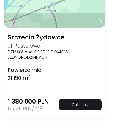
Szczecin Żydowce
ul. Pastelowa
DZIAŁKA pod OSIEDLE DOMÓW
JEDNORODZINNYCH
Powierzchnia
2
21 150 m
1 380 000 PLN
Zobacz
2
65,25 PLN/m