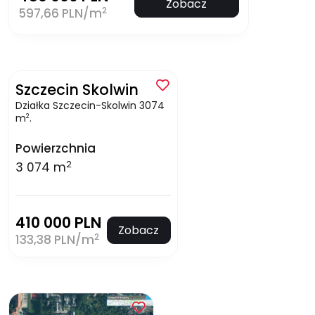
Zobacz
2
597,66 PLN/m
Szczecin Skolwin
Działka Szczecin-Skolwin 3074
m
.
2
Powierzchnia
2
3 074 m
410 000 PLN
Zobacz
2
133,38 PLN/m