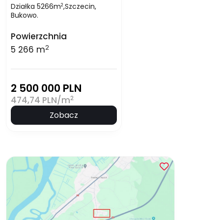
Działka 5266m
,Szczecin,
2
Bukowo.
Powierzchnia
2
5 266 m
2 500 000 PLN
2
474,74 PLN/m
Zobacz