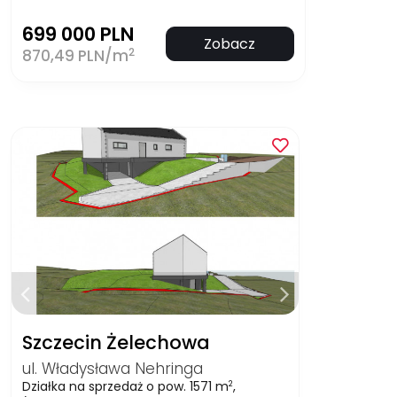
699 000 PLN
Zobacz
2
870,49 PLN/m
Szczecin Żelechowa
ul. Władysława Nehringa
Działka na sprzedaż o pow. 1571 m
,
2