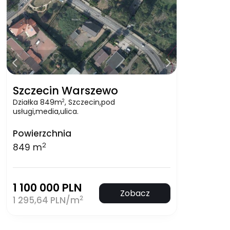
Szczecin Warszewo
Działka 849m
, Szczecin,pod
2
usługi,media,ulica.
Powierzchnia
2
849 m
1 100 000 PLN
Zobacz
2
1 295,64 PLN/m