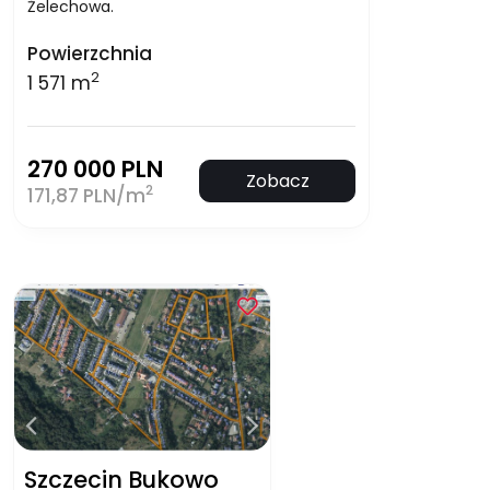
Żelechowa.
Powierzchnia
2
1 571 m
270 000 PLN
Zobacz
2
171,87 PLN/m
Szczecin Bukowo