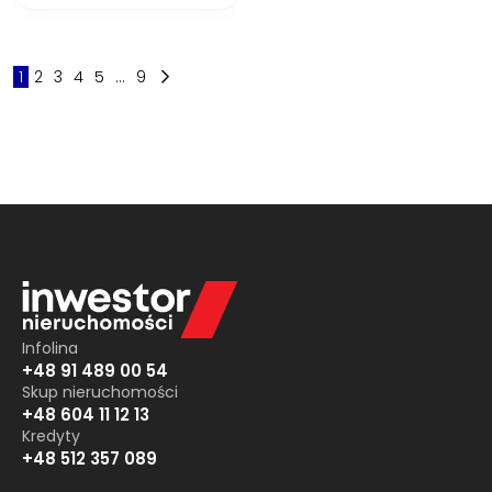
1
2
3
4
5
...
9
Infolina
+48 91 489 00 54
Skup nieruchomości
+48 604 11 12 13
Kredyty
+48 512 357 089