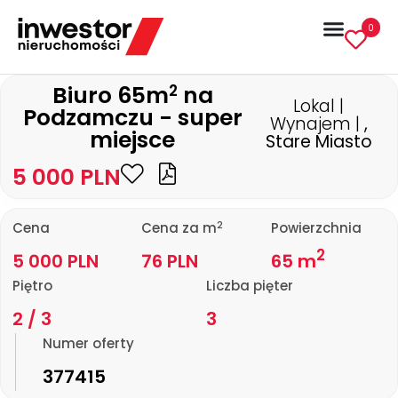
0
2
Biuro 65m
na
Lokal |
Podzamczu - super
Wynajem |
,
miejsce
Stare Miasto
5 000 PLN
2
Cena
Cena za m
Powierzchnia
2
5 000 PLN
76 PLN
65 m
Piętro
Liczba pięter
2 / 3
3
Numer oferty
377415