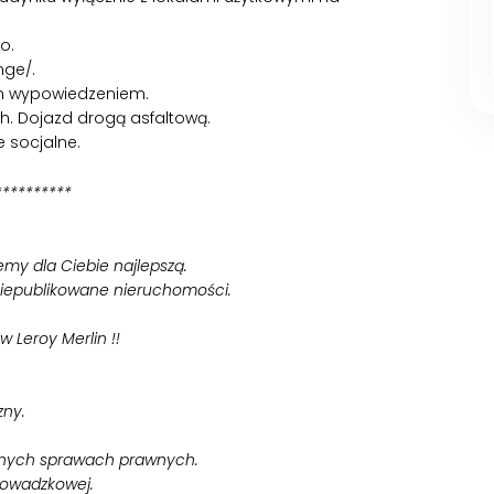
o.
nge/.
m wypowiedzeniem.
. Dojazd drogą asfaltową.
 socjalne.
**********
iemy dla Ciebie najlepszą.
niepublikowane nieruchomości.
w Leroy Merlin !!
zny.
nnych sprawach prawnych.
rowadzkowej.