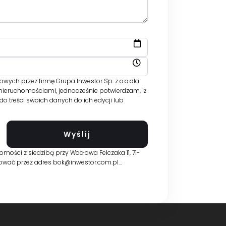
ch przez firmę Grupa Inwestor Sp. z o.o.dla
 nieruchomościami, jednocześnie potwierdzam, iż
 treści swoich danych do ich edycji lub
ości z siedzibą przy Wacława Felczaka 11, 71-
ktować przez adres bok@inwestor.com.pl…