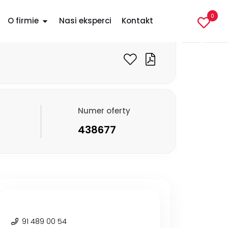
6 160 PLN
0
O firmie
Nasi eksperci
Kontakt
Numer oferty
438677
91 489 00 54