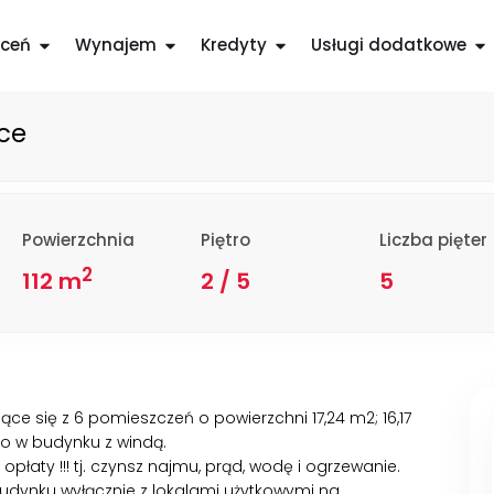
ł/m
zawiera wszystkie
2
ceń
Wynajem
Kredyty
Usługi dodatkowe
ce
Powierzchnia
Piętro
Liczba pięter
2
112 m
2 / 5
5
ce się z 6 pomieszczeń o powierzchni 17,24 m2; 16,17
ętro w budynku z windą.
łaty !!! tj. czynsz najmu, prąd, wodę i ogrzewanie.
udynku wyłącznie z lokalami użytkowymi na