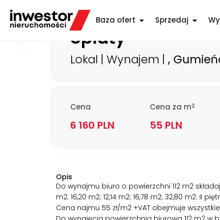
Biuro 112 m
, 55z
2
Baza ofert
Sprzedaj
Wy
opłaty
Lokal | Wynajem |
, Gumień
2
Cena
Cena za m
6 160 PLN
55 PLN
Opis
Do wynajmu biuro o powierzchni 112 m2 składają
m2; 16,20 m2; 12,14 m2; 16,78 m2; 32,80 m2. II pi
Cena najmu 55 zł/m2 +VAT obejmuje wszystkie op
Do wynajęcia powierzchnia biurowa 112 m2 w b