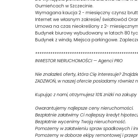
Gumieńcach w Szczecinie.
Wymagana kaucja 2 - miesięczny czynsz brutt
Internet we własnym zakresie/ światłowód Ora
Umowa na czas nieokreślony z 2- miesięczny
Budynek biurowy wybudowany w latach 80 tych
Budynek z windą. Miejsca parkingowe. Zaplecze
***********************************************
INWESTOR NIERUCHOMOŚCI — Agenci PRO
Nie znalazłeś oferty, która Cię interesuje? Znajdz
ZADZWOŃ, w naszej ofercie posiadamy również 
Kupując z nami, otrzymujesz 10% zniżki na zakupy 
Gwarantujemy najlepsze ceny nieruchomości.
Bezpłatnie załatwimy Ci najlepszy kredyt hipotec
Bezpłatnie wycenimy Twoją nieruchomość.
Pomożemy w załatwieniu spraw spadkowych i i
Pomożemy w doborze ekipy remontowej i przep